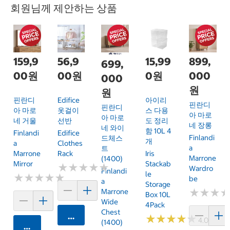
회원님께 제안하는 상품
159,9
56,9
15,99
899,
699,
00원
00원
0원
000
000
원
원
핀란디
Edifice
아이리
핀란디
핀란디
아 마로
옷걸이
스 다용
아 마로
아 마로
네 거울
선반
도 정리
네 장롱
네 와이
함 10L 4
Finlandi
Edifice
Finlandi
드체스
개
A
Clothes
A
트
Marrone
Rack
Iris
Marrone
(1400)
Mirror
Stackab
★
★
★
★
★
★
★
★
★
★
Wardro
Finlandi
Le
★
★
★
★
★
★
★
★
★
★
Be
A
Storage
★
★
★
★
★
★
Marrone
Box 10L
Wide
4Pack
Chest
카트에 담기
★
★
★
★
★
★
★
★
★
★
4.0 (2)
(1400)
카트에 담기