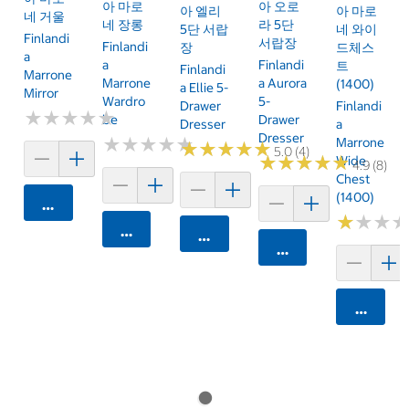
아 마로
아 오로
아 엘리
아 마로
네 거울
네 장롱
라 5단
5단 서랍
네 와이
Finlandi
서랍장
Finlandi
장
드체스
A
A
Finlandi
트
Finlandi
Marrone
Marrone
A Aurora
(1400)
A Ellie 5-
Mirror
Wardro
5-
Drawer
Finlandi
★
★
★
★
★
★
★
★
★
★
Be
Drawer
Dresser
A
Dresser
★
★
★
★
★
★
★
★
★
★
Marrone
★
★
★
★
★
★
★
★
★
★
5.0 (4)
★
★
★
★
★
★
★
★
★
★
Wide
4.9 (8)
Chest
(1400)
카트에 담기
★
★
★
★
★
★
카트에 담기
카트에 담기
카트에 담기
카트에 