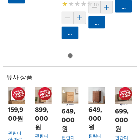
★
★
★
★
★
★
★
★
★
★
1.0 (1)
카트에 
카트에 담기
카트에 담기
유사 상품
159,9
899,
649,
649,
699,
00원
000
000
000
000
원
원
원
원
핀란디
핀란디
핀란디
핀란디
핀란디
아 마로