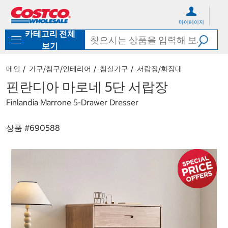
컨
메
텐
뉴
마이페이지
츠
로
카테고리 전체
로
바
바
로
보기
로
가
가
기
메인
가구/침구/인테리어
침실가구
서랍장/화장대
기
핀란디아 마로네 5단 서랍장
Finlandia Marrone 5-Drawer Dresser
상품 #
690588