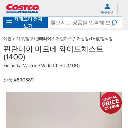
컨
메
텐
뉴
마이페이지
츠
로
카테고리 전체
로
바
바
로
보기
로
가
가
기
메인
가구/침구/인테리어
거실가구
거실장/TV장/장식장
기
핀란디아 마로네 와이드체스트
(1400)
Finlandia Marrone Wide Chest (1400)
상품 #
690589