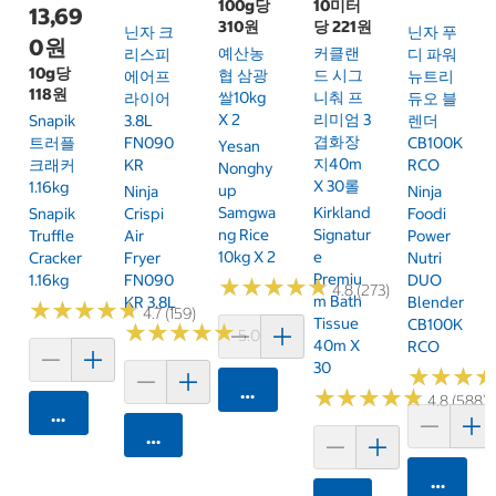
100g당
10미터
13,69
310원
당 221원
닌자 크
닌자 푸
0원
예산농
커클랜
리스피
디 파워
10g당
협 삼광
드 시그
에어프
뉴트리
118원
쌀10kg
니춰 프
라이어
듀오 블
X 2
리미엄 3
Snapik
3.8L
렌더
겹화장
트러플
FN090
CB100K
Yesan
지40m
크래커
KR
RCO
Nonghy
X 30롤
1.16kg
Up
Ninja
Ninja
Samgwa
Kirkland
Snapik
Crispi
Foodi
Ng Rice
Signatur
Truffle
Air
Power
10kg X 2
E
Cracker
Fryer
Nutri
Premiu
1.16kg
FN090
DUO
★
★
★
★
★
★
★
★
★
★
4.8 (273)
M Bath
KR 3.8L
Blender
★
★
★
★
★
★
★
★
★
★
4.7 (159)
Tissue
CB100K
★
★
★
★
★
★
★
★
★
★
5.0 (6)
40m X
RCO
30
★
★
★
★
★
★
카트에 담기
★
★
★
★
★
★
★
★
★
★
4.8 (588)
카트에 담기
카트에 담기
카트에 