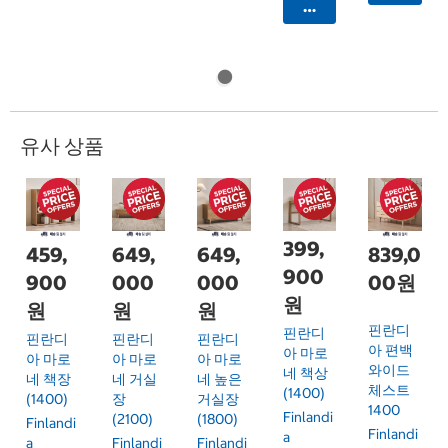
카트에 담기
유사 상품
399,
459,
649,
649,
839,0
900
900
000
000
00원
원
원
원
원
핀란디
핀란디
핀란디
핀란디
핀란디
아 편백
아 마로
아 마로
아 마로
아 마로
와이드
네 책상
네 책장
네 거실
네 높은
체스트
(1400)
(1400)
장
거실장
1400
Finlandi
(2100)
(1800)
Finlandi
Finlandi
A
A
Finlandi
Finlandi