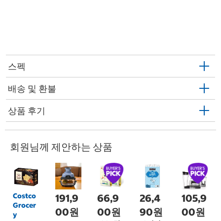
스펙
배송 및 환불
상품 후기
회원님께 제안하는 상품
Costco
191,9
66,9
26,4
105,9
Grocer
00원
00원
90원
00원
y