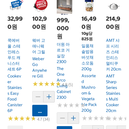
32,99
102,9
16,49
214,9
999,
0원
00원
0원
00원
000
10g당
원
825원
쿡에버
웨버 고
AMT 샤
더원 아
일품채
올 스테
애니웨
프 시리
르코 거
솥밥용
인레스
어 그릴
즈 스테
실장
버섯채
푸드 캐
인리스
Weber
2300
소모둠
니스터
멀티쿠
Go
The
200g
세트 6P
커 20cm
Anywhe
One
Assorte
Cookev
Re Gill
AMT
Arco
D
Er
Sharp
★
★
★
★
★
★
★
★
★
★
4.8 (5)
Living
Mushro
Stainles
Series
Cabinet
Om &
S Easy
Stainles
2300
Vegeta
Food
S Multi
★
★
★
★
★
★
★
★
★
★
Ble Pack
Canister
Cooker
200g
6P
20cm
카트에 담기
★
★
★
★
★
★
★
★
★
★
★
★
★
★
★
★
★
★
★
★
★
★
★
★
★
★
4.7 (34)