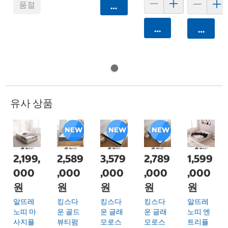
품절
카트에 담기
카트에 담기
카트에 
유사 상품
2,199,
2,589
3,579
2,789
1,599
000
,000
,000
,000
,000
원
원
원
원
원
알뜨레
킹스다
킹스다
킹스다
알뜨레
노띠 마
운 골드
운 글래
운 글래
노띠 엔
사지플
뷰티펌
모로스
모로스
트리플