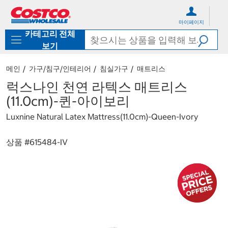
컨
메
텐
뉴
마이페이지
츠
로
카테고리 전체
로
바
바
로
보기
로
가
가
기
메인
가구/침구/인테리어
침실가구
매트리스
기
럭스나인 천연 라텍스 매트리스
(11.0cm)-퀸-아이보리
Luxnine Natural Latex Mattress(11.0cm)-Queen-Ivory
상품 #
615484-IV