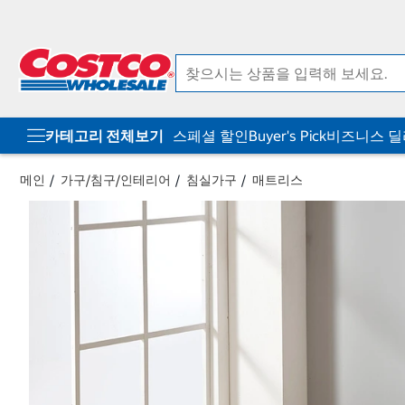
컨
메
텐
뉴
츠
로
로
바
바
로
로
가
가
기
기
카테고리 전체보기
스페셜 할인
Buyer's Pick
비즈니스 
메인
가구/침구/인테리어
침실가구
매트리스