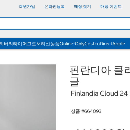
회원가입
온라인등록
매장 찾기
매장 이벤트
딜리버리
타이어
그로서리
신상품
Online-Only
CostcoDirect
Apple
핀란디아 클라
글
Finlandia Cloud 24
상품 #
664093