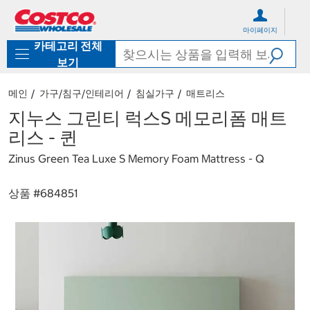
컨
메
텐
뉴
마이페이지
츠
로
카테고리 전체
로
바
바
로
보기
로
가
가
기
메인
가구/침구/인테리어
침실가구
매트리스
기
지누스 그린티 럭스S 메모리폼 매트
리스 - 퀸
Zinus Green Tea Luxe S Memory Foam Mattress - Q
상품 #
684851