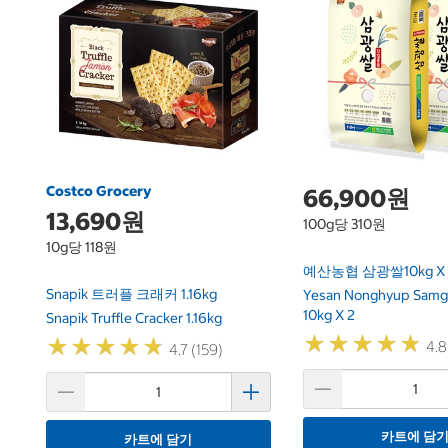
Costco Grocery
66,900원
13,690원
100g당 310원
10g당 118원
예산농협 삼광쌀10kg X 
Snapik 트러플 크래커 1.16kg
Yesan Nonghyup Samg
10kg X 2
Snapik Truffle Cracker 1.16kg
★
★
★
★
★
★
★
★
★
★
★
★
★
★
★
★
★
★
★
★
4.8
4.7 (159)
카트에 담
카트에 담기