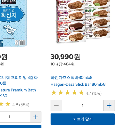
닌
F
Ni
0원
30,990원
1원
10㎖당 484원
그니춰 프리미엄 3겹화
하겐다즈스틱바80mlx8
30롤
Haagen-Dazs Stick Bar 80mlx8
gnature Premium Bath
★
★
★
★
★
★
★
★
★
★
4.7 (109)
X 30
★
★
★
★
4.8 (584)
카트에 담기