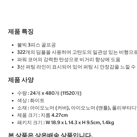
제품 특징
볼빅 3피스 골프공
322개의 딤플을 사용하여 고탄도의 일관성 있는 비행으
파워 코어의 강력한 탄성으로 비거리 향상에 도움
3선 퍼팅 라인이 표시되어 있어 퍼팅 시 안정감을 느낄 수
제품 사양
수량 : 24개 x 480개 (11520개)
색상 : 화이트
소재 : 아이오노머 (커버), 아이오노머 (맨틀), 폴리부타디
제품 크기 : 지름 4.27cm
패키지 크기 : W 18.9 x L 14.3 x H 9.5cm, 1.4kg
본 상품은 상온배송 상품입니다.