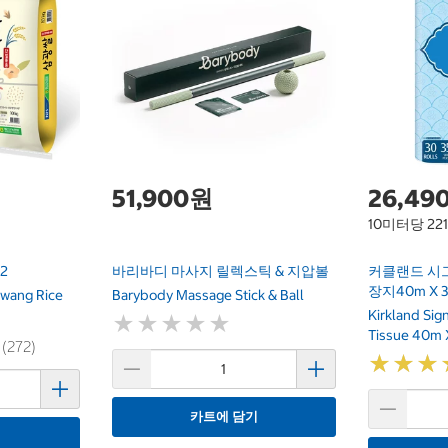
51,900원
26,49
10미터당 22
2
바리바디 마사지 릴렉스틱 & 지압볼
커클랜드 시
장지40m X 
wang Rice
Barybody Massage Stick & Ball
Kirkland Si
★
★
★
★
★
★
★
★
★
★
Tissue 40m 
 (272)
★
★
★
★
★
★
카트에 담기
기