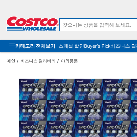
컨
메
텐
뉴
츠
로
로
바
바
로
로
가
가
기
기
카테고리 전체보기
스페셜 할인
Buyer's Pick
비즈니스 
메인
비즈니스 딜리버리
야외용품