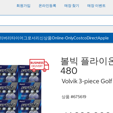
회원가입
온라인등록
매장 찾기
매장 이벤트
딜리버리
타이어
그로서리
신상품
Online-Only
CostcoDirect
Apple
볼빅 플라이온 
480
Volvik 3-piece Golf
상품 #
675619