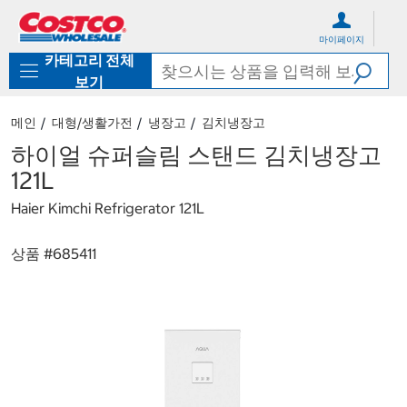
컨
메
텐
뉴
마이페이지
츠
로
카테고리 전체
로
바
바
로
보기
로
가
가
기
메인
대형/생활가전
냉장고
김치냉장고
기
하이얼 슈퍼슬림 스탠드 김치냉장고
121L
Haier Kimchi Refrigerator 121L
상품 #
685411