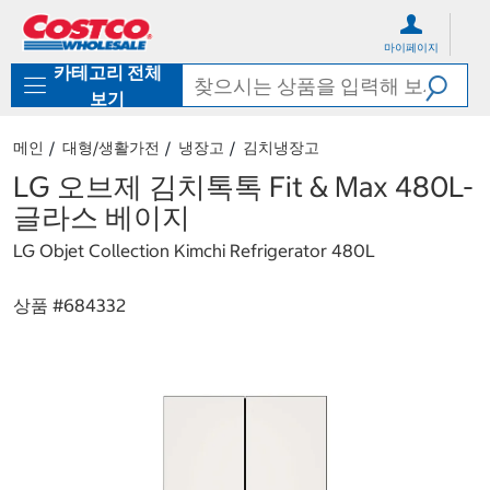
컨
메
텐
뉴
마이페이지
츠
로
카테고리 전체
로
바
바
로
보기
로
가
가
기
메인
대형/생활가전
냉장고
김치냉장고
기
LG 오브제 김치톡톡 Fit & Max 480L-
글라스 베이지
LG Objet Collection Kimchi Refrigerator 480L
상품 #
684332