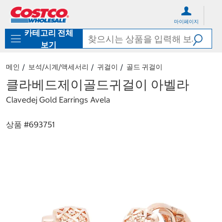
컨
메
텐
뉴
마이페이지
츠
로
카테고리 전체
로
바
바
로
보기
로
가
가
기
메인
보석/시계/액세서리
귀걸이
골드 귀걸이
기
클라베드제이골드귀걸이 아벨라
Clavedej Gold Earrings Avela
상품 #
693751