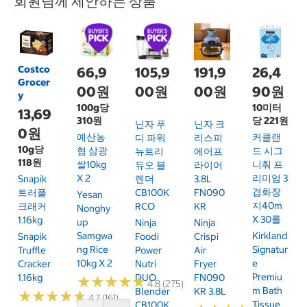
회원님께 제안하는 상품
Costco
66,9
105,9
191,9
26,4
Grocer
00원
00원
00원
90원
y
100g당
10미터
13,69
310원
당 221원
닌자 푸
닌자 크
0원
예산농
커클랜
디 파워
리스피
10g당
협 삼광
드 시그
뉴트리
에어프
118원
쌀10kg
니춰 프
듀오 블
라이어
X 2
리미엄 3
Snapik
렌더
3.8L
겹화장
트러플
CB100K
FN090
Yesan
지40m
크래커
RCO
KR
Nonghy
X 30롤
1.16kg
Up
Ninja
Ninja
Samgwa
Kirkland
Snapik
Foodi
Crispi
Ng Rice
Signatur
Truffle
Power
Air
10kg X 2
E
Cracker
Nutri
Fryer
Premiu
1.16kg
DUO
FN090
★
★
★
★
★
★
★
★
★
★
4.8 (275)
M Bath
Blender
KR 3.8L
★
★
★
★
★
★
★
★
★
★
4.7 (161)
Tissue
CB100K