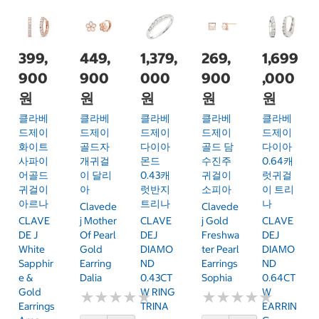
399,
449,
1,379,
269,
1,699
900
900
000
900
,000
원
원
원
원
원
클라베
클라베
클라베
클라베
클라베
드제이
드제이
드제이
드제이
드제이
화이트
골드자
다이아
골드 담
다이아
사파이
개귀걸
몬드
수진주
0.64캐
어골드
이 달리
0.43캐
귀걸이
럿귀걸
귀걸이
아
럿반지
소피아
이 트리
아르나
트리나
나
Clavede
Clavede
CLAVE
J Mother
CLAVE
J Gold
CLAVE
DE J
Of Pearl
DEJ
Freshwa
DEJ
White
Gold
DIAMO
Ter Pearl
DIAMO
Sapphir
Earring
ND
Earrings
ND
E &
Dalia
0.43CT
Sophia
0.64CT
Gold
W RING
W
★
★
★
★
★
★
★
★
★
★
★
★
★
★
★
★
★
★
★
★
Earrings
TRINA
EARRIN