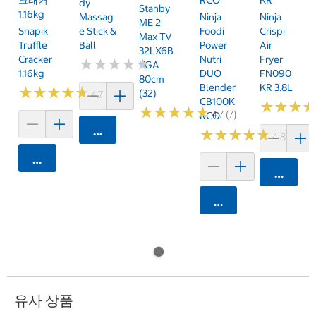
Dy
Stanby
1.16kg
Massag
Ninja
Ninja
ME 2
Snapik
E Stick &
Foodi
Crispi
Max TV
Truffle
Ball
Power
Air
32LX6B
Cracker
Nutri
Fryer
★
★
★
★
★
★
★
★
★
★
KGA
1.16kg
DUO
FN090
80cm
Blender
KR 3.8L
★
★
★
★
★
★
★
★
★
★
(32)
4.7 (159)
CB100K
★
★
★
★
★
★
★
★
★
★
★
★
★
★
★
★
4.7 (7)
RCO
카트에 담기
★
★
★
★
★
★
★
★
★
★
4.8 (250)
카트에 담기
카트에 
카트에 담기
유사 상품