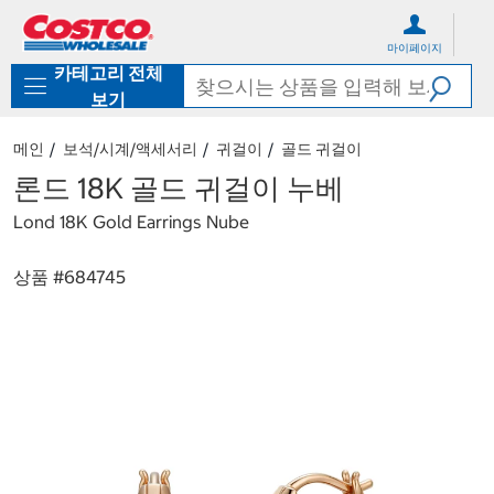
컨
메
텐
뉴
마이페이지
츠
로
카테고리 전체
로
바
바
로
보기
로
가
가
기
메인
보석/시계/액세서리
귀걸이
골드 귀걸이
기
론드 18K 골드 귀걸이 누베
Lond 18K Gold Earrings Nube
상품 #
684745