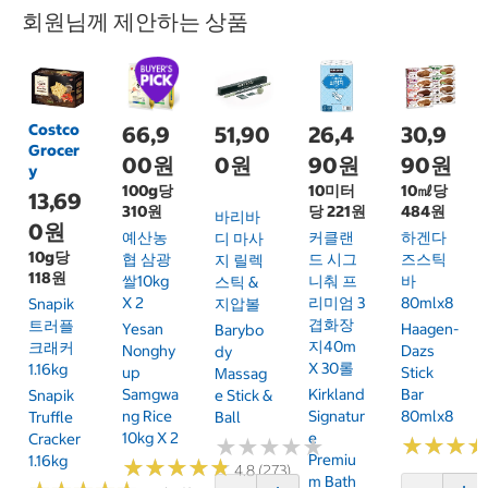
회원님께 제안하는 상품
Costco
66,9
51,90
26,4
30,9
Grocer
00원
0원
90원
90원
y
100g당
10미터
10㎖당
13,69
310원
당 221원
484원
바리바
0원
예산농
커클랜
하겐다
디 마사
10g당
협 삼광
드 시그
즈스틱
지 릴렉
118원
쌀10kg
니춰 프
바
스틱 &
X 2
리미엄 3
80mlx8
Snapik
지압볼
겹화장
트러플
Yesan
Haagen-
Barybo
지40m
크래커
Nonghy
Dazs
Dy
X 30롤
1.16kg
Up
Stick
Massag
Samgwa
Kirkland
Bar
Snapik
E Stick &
Ng Rice
Signatur
80mlx8
Truffle
Ball
10kg X 2
E
Cracker
★
★
★
★
★
★
★
★
★
★
★
★
★
★
★
★
Premiu
1.16kg
★
★
★
★
★
★
★
★
★
★
4.8 (273)
M Bath