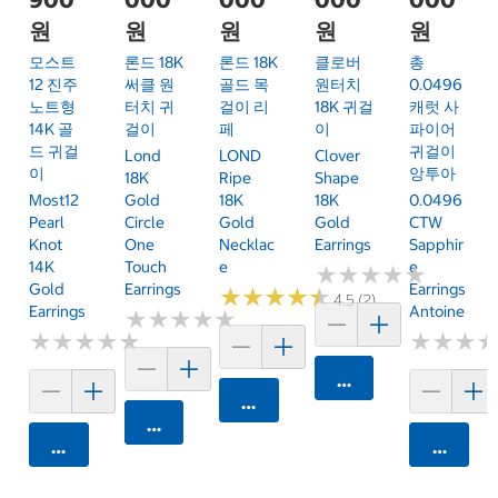
원
원
원
원
원
모스트
론드 18K
론드 18K
클로버
총
12 진주
써클 원
골드 목
원터치
0.0496
노트형
터치 귀
걸이 리
18K 귀걸
캐럿 사
14K 골
걸이
페
이
파이어
드 귀걸
귀걸이
Lond
LOND
Clover
이
앙투아
18K
Ripe
Shape
Most12
Gold
18K
18K
0.0496
Pearl
Circle
Gold
Gold
CTW
Knot
One
Necklac
Earrings
Sapphir
14K
Touch
E
E
★
★
★
★
★
★
★
★
★
★
Gold
Earrings
Earrings
★
★
★
★
★
★
★
★
★
★
4.5 (2)
Earrings
Antoine
★
★
★
★
★
★
★
★
★
★
★
★
★
★
★
★
★
★
★
★
★
★
★
★
★
★
카트에 담기
카트에 담기
카트에 담기
카트에 담기
카트에 