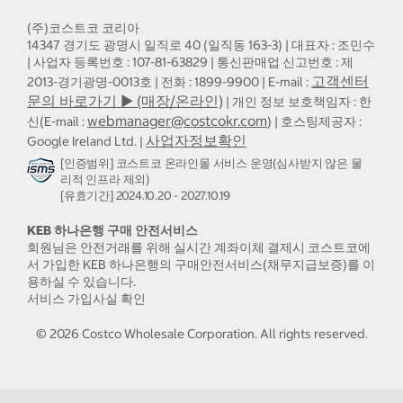
(주)코스트코 코리아
14347 경기도 광명시 일직로 40 (일직동 163-3) | 대표자 : 조민수
| 사업자 등록번호 : 107-81-63829 | 통신판매업 신고번호 : 제
고객센터
2013-경기광명-0013호 | 전화 : 1899-9900 | E-mail :
문의 바로가기 ▶ (매장/온라인)
| 개인 정보 보호책임자 : 한
webmanager@costcokr.com
신(E-mail :
) | 호스팅제공자 :
사업자정보확인
Google Ireland Ltd. |
[인증범위] 코스트코 온라인몰 서비스 운영(심사받지 않은 물
리적 인프라 제외)
[유효기간] 2024.10.20 - 2027.10.19
KEB 하나은행 구매 안전서비스
회원님은 안전거래를 위해 실시간 계좌이체 결제시 코스트코에
서 가입한 KEB 하나은행의 구매안전서비스(채무지급보증)를 이
용하실 수 있습니다.
서비스 가입사실 확인
©
2026
Costco Wholesale Corporation.
All rights reserved.