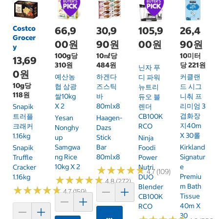
Costco
66,9
30,9
105,9
26,4
Grocer
00원
90원
00원
90원
y
100g당
10㎖당
10미터
13,69
310원
484원
당 221원
닌자 푸
0원
예산농
하겐다
커클랜
디 파워
10g당
협 삼광
즈스틱
드 시그
뉴트리
118원
쌀10kg
바
니춰 프
듀오 블
X 2
80mlx8
리미엄 3
Snapik
렌더
겹화장
트러플
CB100K
Yesan
Haagen-
지40m
크래커
RCO
Nonghy
Dazs
X 30롤
1.16kg
Up
Stick
Ninja
Samgwa
Bar
Kirkland
Snapik
Foodi
Ng Rice
80mlx8
Signatur
Truffle
Power
10kg X 2
E
Cracker
Nutri
★
★
★
★
★
★
★
★
★
★
4.7 (109)
Premiu
1.16kg
DUO
★
★
★
★
★
★
★
★
★
★
4.8 (272)
M Bath
Blender
★
★
★
★
★
★
★
★
★
★
4.7 (159)
Tissue
CB100K
40m X
RCO
30
카트에 담기