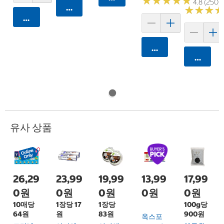
★
★
★
★
★
★
★
★
★
★
4.8 (250)
카트에 담기
★
★
★
★
★
★
카트에 담기
카트에 담기
카트에 
유사 상품
26,29
23,99
19,99
13,99
17,99
0원
0원
0원
0원
0원
10매당
1장당 17
1장당
100g당
64원
원
83원
900원
옥스포