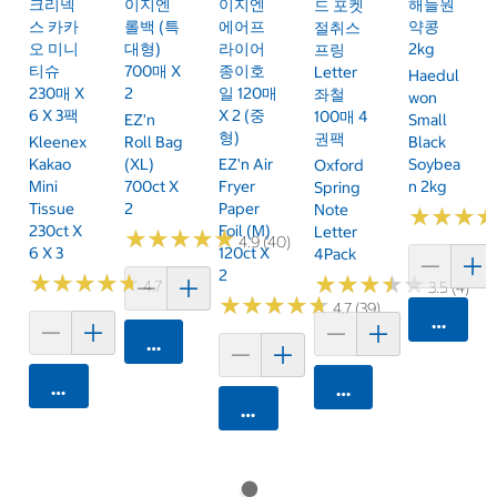
크리넥
이지엔
이지엔
해들원
드 포켓
스 카카
롤백 (특
에어프
약콩
절취스
오 미니
대형)
라이어
2kg
프링
티슈
700매 X
종이호
Letter
Haedul
230매 X
2
일 120매
좌철
Won
6 X 3팩
X 2 (중
100매 4
EZ'n
Small
형)
권팩
Kleenex
Roll Bag
Black
Kakao
(XL)
EZ'n Air
Soybea
Oxford
Mini
700ct X
Fryer
N 2kg
Spring
Tissue
2
Paper
Note
★
★
★
★
★
★
230ct X
Foil (M)
Letter
★
★
★
★
★
★
★
★
★
★
4.9 (40)
6 X 3
120ct X
4Pack
2
★
★
★
★
★
★
★
★
★
★
★
★
★
★
★
★
★
★
★
★
4.7 (106)
3.5 (4)
★
★
★
★
★
★
★
★
★
★
4.7 (39)
카트에 
카트에 담기
카트에 담기
카트에 담기
카트에 담기