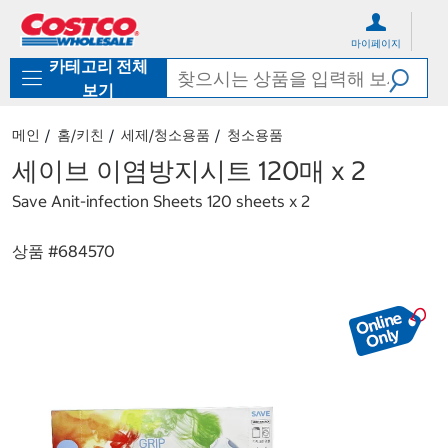
컨
메
텐
뉴
마이페이지
츠
로
카테고리 전체
로
바
바
로
보기
로
가
가
기
메인
홈/키친
세제/청소용품
청소용품
기
세이브 이염방지시트 120매 x 2
Save Anit-infection Sheets 120 sheets x 2
상품 #
684570