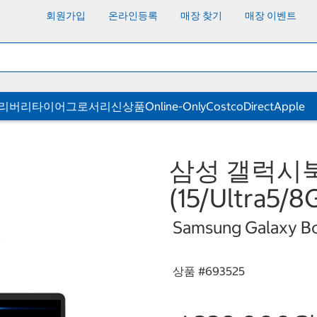
회원가입
온라인등록
매장 찾기
매장 이벤트
딜리버리
타이어
그로서리
신상품
Online-Only
CostcoDirect
Apple
삼성 갤럭시북5
(15/Ultra5/
Samsung Galaxy B
상품 #
693525