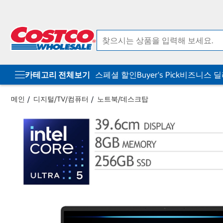
컨
메
텐
뉴
츠
로
로
바
바
로
로
가
가
기
기
카테고리 전체보기
스페셜 할인
Buyer's Pick
비즈니스 
메인
디지털/TV/컴퓨터
노트북/데스크탑