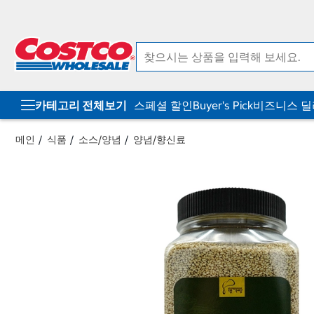
컨
메
텐
뉴
츠
로
로
바
바
로
로
가
가
기
기
카테고리 전체보기
스페셜 할인
Buyer's Pick
비즈니스 
메인
식품
소스/양념
양념/향신료