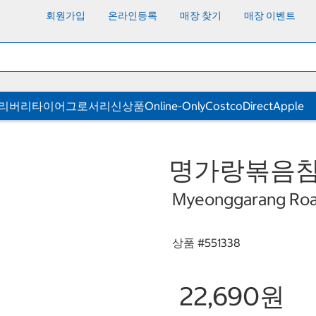
회원가입
온라인등록
매장 찾기
매장 이벤트
딜리버리
타이어
그로서리
신상품
Online-Only
CostcoDirect
Apple
명가랑볶음참깨
Myeonggarang Roa
상품 #
551338
22,690원