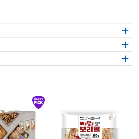
1
농
8 
S