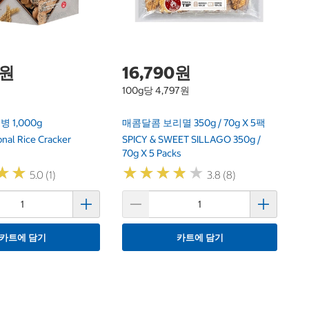
11
0원
16,790원
100g당 4,797원
병 1,000g
매콤달콤 보리멸 350g / 70g X 5팩
onal Rice Cracker
SPICY & SWEET SILLAGO 350g /
70g X 5 Packs
★
★
★
★
★
★
★
★
★
★
★
★
★
★
5.0 (1)
3.8 (8)
카트에 담기
카트에 담기