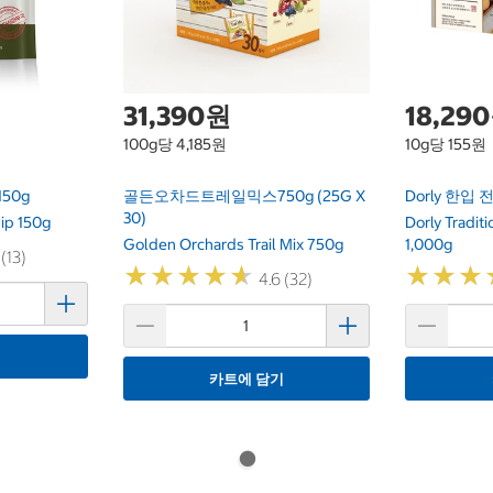
31,390원
18,29
100g당 4,185원
10g당 155원
50g
골든오차드트레일믹스750g (25G X
Dorly 한입 전
30)
ip 150g
Dorly Traditi
Golden Orchards Trail Mix 750g
1,000g
 (13)
★
★
★
★
★
★
★
★
★
★
★
★
★
★
★
★
4.6 (32)
기
카트에 담기