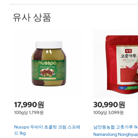
유사 상품
17,990원
30,990원
100g당 1,799원
100g당 3,099원
Nusspo 두바이 초콜릿 크림 스프레
남안동농협 고춧가루 1k
드 1kg
Namandong Nonghyup 