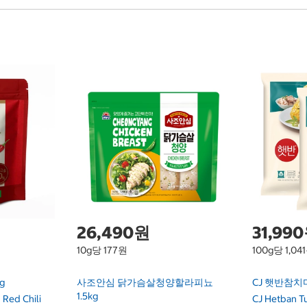
26,490원
31,99
10g당 177원
100g당 1,04
g
사조안심 닭가슴살청양할라피뇨
CJ 햇반참치마
1.5kg
Red Chili
CJ Hetban Tu