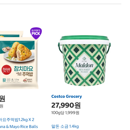
1
백
Be
Costco Grocery
0원
27,990원
1원
100g당 1,999원
요주먹밥1.2kg X 2
말돈 소금 1.4kg
na & Mayo Rice Balls