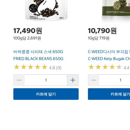
17,490원
10,790원
100g당 2,691원
10g당 719원
바싹콩콩 서리태 스낵 650G
C-WEED다시마 부각칩 1
FRIED BLACK BEANS 650G
C-WEED Kelp Bugak Ch
★
★
★
★
★
★
★
★
★
★
★
★
★
★
★
★
★
★
★
★
4.8 (9)
4.4
카트에 담기
카트에 담