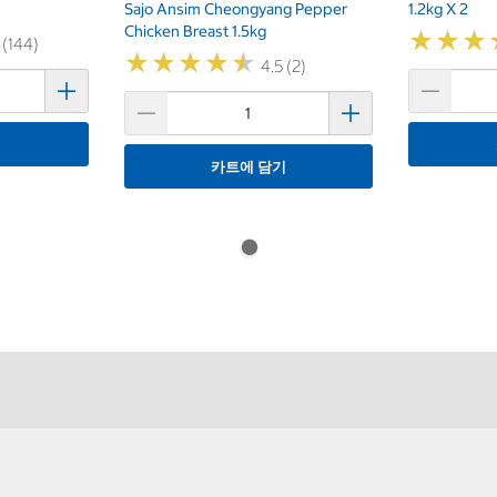
Sajo Ansim Cheongyang Pepper
1.2kg X 2
Chicken Breast 1.5kg
★
★
★
★
★
★
 (144)
★
★
★
★
★
★
★
★
★
★
4.5 (2)
기
카트에 담기