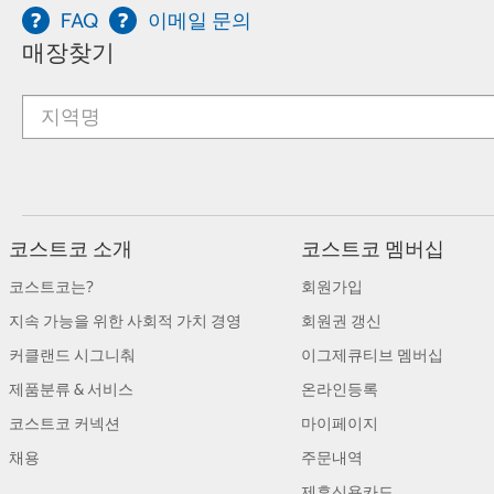
FAQ
이메일 문의
매장찾기
코스트코 소개
코스트코 멤버십
코스트코는?
회원가입
지속 가능을 위한 사회적 가치 경영
회원권 갱신
커클랜드 시그니춰
이그제큐티브 멤버십
제품분류 & 서비스
온라인등록
코스트코 커넥션
마이페이지
채용
주문내역
제휴신용카드