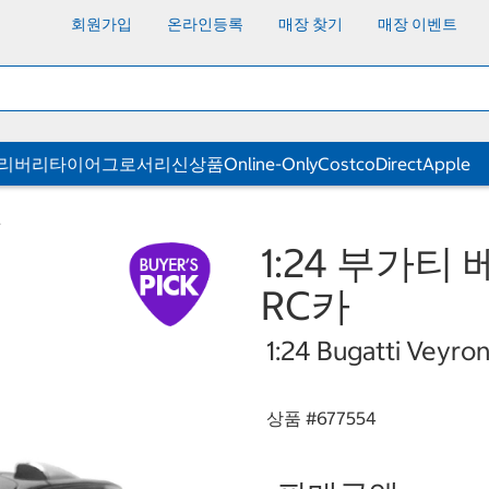
회원가입
온라인등록
매장 찾기
매장 이벤트
딜리버리
타이어
그로서리
신상품
Online-Only
CostcoDirect
Apple
델
1:24 부가티
RC카
1:24 Bugatti Veyro
상품 #
677554