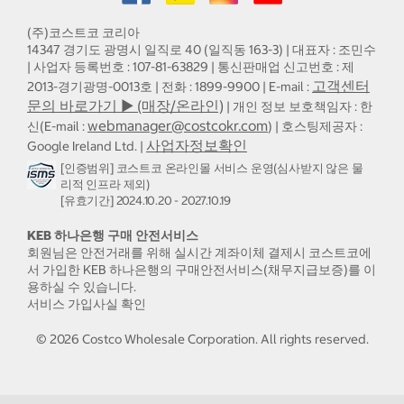
(주)코스트코 코리아
14347 경기도 광명시 일직로 40 (일직동 163-3) | 대표자 : 조민수
| 사업자 등록번호 : 107-81-63829 | 통신판매업 신고번호 : 제
고객센터
2013-경기광명-0013호 | 전화 : 1899-9900 | E-mail :
문의 바로가기 ▶ (매장/온라인)
| 개인 정보 보호책임자 : 한
webmanager@costcokr.com
신(E-mail :
) | 호스팅제공자 :
사업자정보확인
Google Ireland Ltd. |
[인증범위] 코스트코 온라인몰 서비스 운영(심사받지 않은 물
리적 인프라 제외)
[유효기간] 2024.10.20 - 2027.10.19
KEB 하나은행 구매 안전서비스
회원님은 안전거래를 위해 실시간 계좌이체 결제시 코스트코에
서 가입한 KEB 하나은행의 구매안전서비스(채무지급보증)를 이
용하실 수 있습니다.
서비스 가입사실 확인
©
2026
Costco Wholesale Corporation.
All rights reserved.