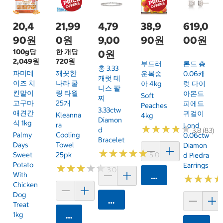
20,4
21,99
4,79
38,9
619,0
90원
0원
9,00
90원
00원
100g당
한 개당
0원
2,049원
720원
부드러
론드 총
총 3.33
파미데
깨끗한
운복숭
0.06캐
캐럿 테
이즈 치
나라 쿨
아 4kg
럿 다이
니스 팔
킨말이
링 타월
아몬드
Soft
찌
고구마
25개
피에드
Peaches
3.33ctw
애견간
귀걸이
Kleanna
4kg
Diamon
식 1kg
Ra
Lond
★
★
★
★
★
★
★
★
★
★
D
3.8 (83)
Palmy
Cooling
0.06ctw
Bracelet
Days
Towel
Diamon
★
★
★
★
★
★
★
★
★
★
Sweet
25pk
5.0 (3)
D Piedra
Potato
Earrings
★
★
★
★
★
★
★
★
★
★
3.0 (1)
With
카트에 담기
★
★
★
★
★
★
Chicken
Dog
카트에 담기
Treat
1kg
카트에 담기