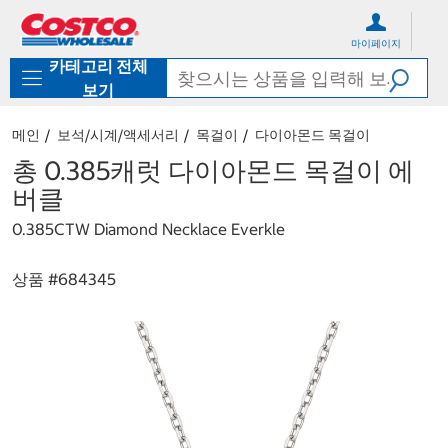
컨
메
텐
뉴
마이페이지
츠
로
카테고리 전체
로
바
바
로
보기
로
가
가
기
메인
보석/시계/액세서리
목걸이
다이아몬드 목걸이
기
총 0.385캐럿 다이아몬드 목걸이 에
버클
0.385CTW Diamond Necklace Everkle
상품 #
684345