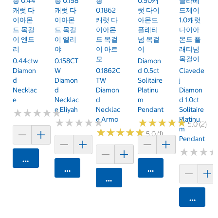
총 0.44
총 0.158
총
0.50캐
클라베
캐럿 다
캐럿 다
0.1862
럿 다이
드제이
이아몬
이아몬
캐럿 다
아몬드
1.0캐럿
드 목걸
드 목걸
이아몬
플래티
다이아
이 엔드
이 엘리
드 목걸
넘 목걸
몬드 플
리
야
이 아르
이
래티넘
모
목걸이
0.44ctw
0.158CT
Diamon
Diamon
W
0.1862C
D 0.5ct
Clavede
D
Diamon
TW
Solitaire
J
Necklac
D
Diamon
Platinu
Diamon
E
Necklac
D
M
D 1.0ct
E Eliyah
Necklac
Pendant
Solitaire
★
★
★
★
★
★
★
★
★
★
E Armo
Platinu
★
★
★
★
★
★
★
★
★
★
★
★
★
★
★
★
★
★
★
★
5.0 (2)
M
★
★
★
★
★
★
★
★
★
★
5.0 (1)
Pendant
★
★
★
★
★
★
카트에 담기
카트에 담기
카트에 담기
카트에 담기
카트에 