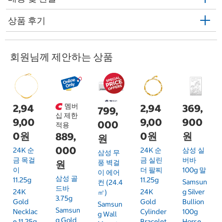
상품 후기
회원님께 제안하는 상품
멤버
2,94
2,94
369,
799,
십 제한
9,00
9,00
900
000
적용
0원
0원
원
889,
원
000
24K 순
24K 순
삼성 실
삼성 무
금 목걸
금 실린
버바
원
풍 벽걸
이
더 팔찌
100g 말
이 에어
삼성 골
11.25g
11.25g
Samsun
컨 (24.4
드바
24K
24K
G Silver
㎡)
3.75g
Gold
Gold
Bullion
Samsun
Samsun
Necklac
Cylinder
100g
G Wall
G Gold
E 11.25g
Bracelet
Horse