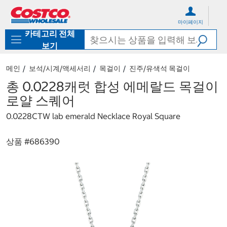
컨
메
텐
뉴
마이페이지
츠
로
카테고리 전체
로
바
바
로
보기
로
가
가
기
메인
보석/시계/액세서리
목걸이
진주/유색석 목걸이
기
총 0.0228캐럿 합성 에메랄드 목걸이
로얄 스퀘어
0.0228CTW lab emerald Necklace Royal Square
상품 #
686390