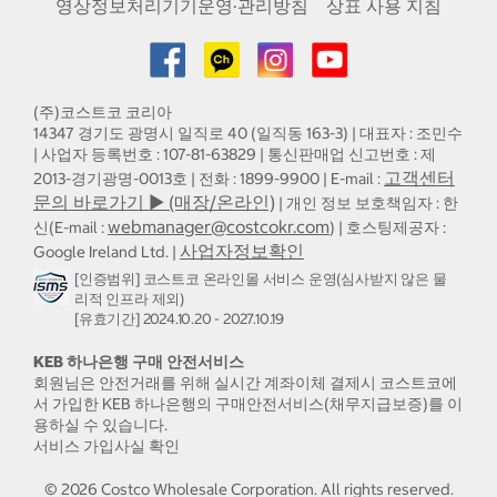
영상정보처리기기운영·관리방침
상표 사용 지침
(주)코스트코 코리아
14347 경기도 광명시 일직로 40 (일직동 163-3) | 대표자 : 조민수
| 사업자 등록번호 : 107-81-63829 | 통신판매업 신고번호 : 제
고객센터
2013-경기광명-0013호 | 전화 : 1899-9900 | E-mail :
문의 바로가기 ▶ (매장/온라인)
| 개인 정보 보호책임자 : 한
webmanager@costcokr.com
신(E-mail :
) | 호스팅제공자 :
사업자정보확인
Google Ireland Ltd. |
[인증범위] 코스트코 온라인몰 서비스 운영(심사받지 않은 물
리적 인프라 제외)
[유효기간] 2024.10.20 - 2027.10.19
KEB 하나은행 구매 안전서비스
회원님은 안전거래를 위해 실시간 계좌이체 결제시 코스트코에
서 가입한 KEB 하나은행의 구매안전서비스(채무지급보증)를 이
용하실 수 있습니다.
서비스 가입사실 확인
©
2026
Costco Wholesale Corporation.
All rights reserved.