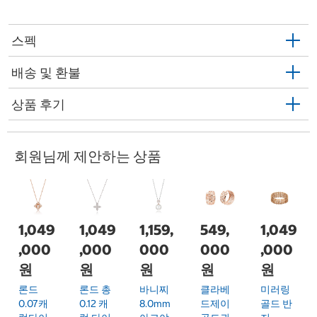
스펙
배송 및 환불
상품 후기
회원님께 제안하는 상품
1,049
1,049
1,159,
549,
1,049
,000
,000
000
000
,000
원
원
원
원
원
론드
론드 총
바니찌
클라베
미러링
0.07캐
0.12 캐
8.0mm
드제이
골드 반