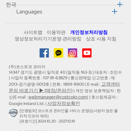
한국
Languages
사이트맵
이용약관
개인정보처리방침
영상정보처리기기운영·관리방침
상표 사용 지침
(주)코스트코 코리아
14347 경기도 광명시 일직로 40 (일직동 163-3) | 대표자 : 조민수
| 사업자 등록번호 : 107-81-63829 | 통신판매업 신고번호 : 제
고객센터
2013-경기광명-0013호 | 전화 : 1899-9900 | E-mail :
문의 바로가기 ▶ (매장/온라인)
| 개인 정보 보호책임자 : 한
webmanager@costcokr.com
신(E-mail :
) | 호스팅제공자 :
사업자정보확인
Google Ireland Ltd. |
[인증범위] 코스트코 온라인몰 서비스 운영(심사받지 않은 물
리적 인프라 제외)
[유효기간] 2024.10.20 - 2027.10.19