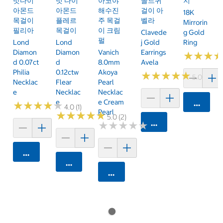
럿다이
럿 다이
아코야
골드귀
지
아몬드
아몬드
해수진
걸이 아
18K
목걸이
플레르
주 목걸
벨라
Mirrorin
필리아
목걸이
이 크림
Clavede
G Gold
펄
Lond
Lond
J Gold
Ring
Diamon
Diamon
Vanich
Earrings
★
★
★
★
★
★
D 0.07ct
D
8.0mm
Avela
Philia
0.12ctw
Akoya
★
★
★
★
★
★
★
★
★
★
5.0 (1)
Necklac
Flear
Pearl
E
Necklac
Necklac
E
E Cream
카트에 
★
★
★
★
★
★
★
★
★
★
4.0 (1)
Pearl
★
★
★
★
★
★
★
★
★
★
5.0 (2)
카트에 담기
★
★
★
★
★
★
★
★
★
★
카트에 담기
카트에 담기
카트에 담기