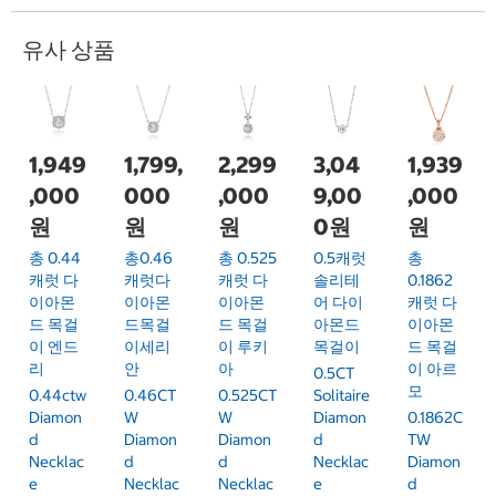
유사 상품
1,949
1,799,
2,299
3,04
1,939
,000
000
,000
9,00
,000
원
원
원
0원
원
총 0.44
총0.46
총 0.525
0.5캐럿
총
캐럿 다
캐럿다
캐럿 다
솔리테
0.1862
이아몬
이아몬
이아몬
어 다이
캐럿 다
드 목걸
드목걸
드 목걸
아몬드
이아몬
이 엔드
이세리
이 루키
목걸이
드 목걸
리
안
아
이 아르
0.5CT
모
0.44ctw
0.46CT
0.525CT
Solitaire
Diamon
W
W
Diamon
0.1862C
D
Diamon
Diamon
D
TW
Necklac
D
D
Necklac
Diamon
E
Necklac
Necklac
E
D