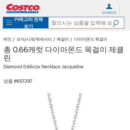
컨
메
텐
뉴
마이페이지
츠
로
카테고리 전체
로
바
바
로
보기
로
가
가
기
메인
보석/시계/액세서리
목걸이
다이아몬드 목걸이
기
총 0.66캐럿 다이아몬드 목걸이 제클
린
Diamond 0.66ctw Necklace Jacqueline
상품 #
657297