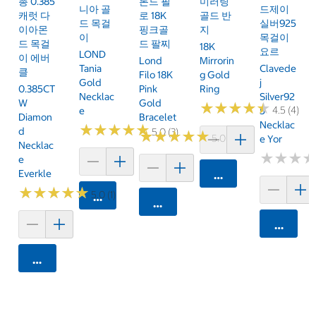
총 0.385
론드 필
미러링
니아 골
드제이
캐럿 다
로 18K
골드 반
드 목걸
실버925
이아몬
핑크골
지
이
목걸이
드 목걸
드 팔찌
18K
요르
LOND
이 에버
Lond
Mirrorin
Tania
Clavede
클
Filo 18K
G Gold
Gold
J
0.385CT
Pink
Ring
Necklac
Silver92
W
Gold
★
★
★
★
★
★
★
★
★
★
4.5 (4)
E
5
Diamon
Bracelet
Necklac
★
★
★
★
★
★
★
★
★
★
D
5.0 (3)
★
★
★
★
★
★
★
★
★
★
5.0 (3)
E Yor
Necklac
★
★
★
★
★
★
E
Everkle
카트에 담기
★
★
★
★
★
★
★
★
★
★
5.0 (1)
카트에 담기
카트에 담기
카트에 
카트에 담기