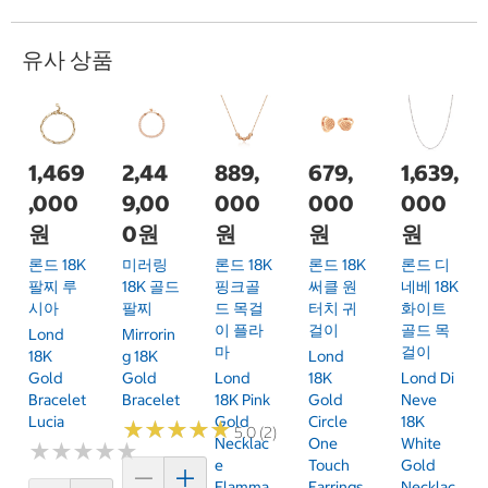
유사 상품
1,469
2,44
889,
679,
1,639,
,000
9,00
000
000
000
원
0원
원
원
원
론드 18K
미러링
론드 18K
론드 18K
론드 디
팔찌 루
18K 골드
핑크골
써클 원
네베 18K
시아
팔찌
드 목걸
터치 귀
화이트
이 플라
걸이
골드 목
Lond
Mirrorin
마
걸이
18K
G 18K
Lond
Gold
Gold
Lond
18K
Lond Di
Bracelet
Bracelet
18K Pink
Gold
Neve
Lucia
Gold
Circle
18K
★
★
★
★
★
★
★
★
★
★
5.0 (2)
Necklac
One
White
★
★
★
★
★
★
★
★
★
★
E
Touch
Gold
Flamma
Earrings
Necklac