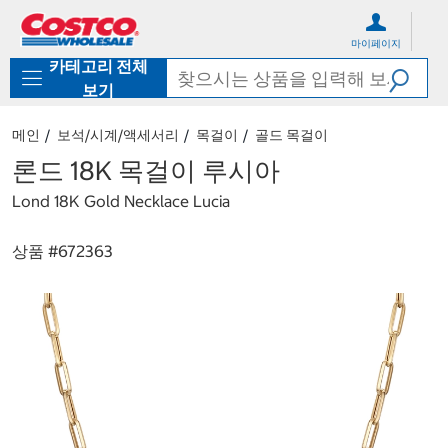
컨
메
텐
뉴
마이페이지
츠
로
카테고리 전체
로
바
바
로
보기
로
가
가
기
메인
보석/시계/액세서리
목걸이
골드 목걸이
기
론드 18K 목걸이 루시아
Lond 18K Gold Necklace Lucia
상품 #
672363