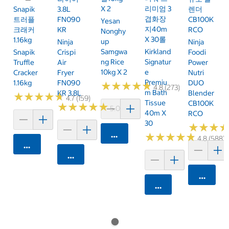
X 2
리미엄 3
Snapik
3.8L
렌더
겹화장
트러플
FN090
CB100K
Yesan
지40m
크래커
KR
RCO
Nonghy
X 30롤
1.16kg
Up
Ninja
Ninja
Samgwa
Kirkland
Snapik
Crispi
Foodi
Ng Rice
Signatur
Truffle
Air
Power
10kg X 2
E
Cracker
Fryer
Nutri
Premiu
1.16kg
FN090
DUO
★
★
★
★
★
★
★
★
★
★
4.8 (273)
M Bath
KR 3.8L
Blender
★
★
★
★
★
★
★
★
★
★
4.7 (159)
Tissue
CB100K
★
★
★
★
★
★
★
★
★
★
5.0 (6)
40m X
RCO
30
★
★
★
★
★
★
카트에 담기
★
★
★
★
★
★
★
★
★
★
4.8 (588)
카트에 담기
카트에 담기
카트에 
카트에 담기