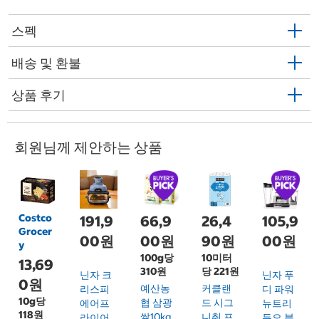
스펙
배송 및 환불
상품 후기
회원님께 제안하는 상품
Costco
191,9
66,9
26,4
105,9
Grocer
00원
00원
90원
00원
y
100g당
10미터
13,69
310원
당 221원
닌자 크
닌자 푸
0원
예산농
커클랜
리스피
디 파워
10g당
협 삼광
드 시그
에어프
뉴트리
118원
쌀10kg
니춰 프
라이어
듀오 블