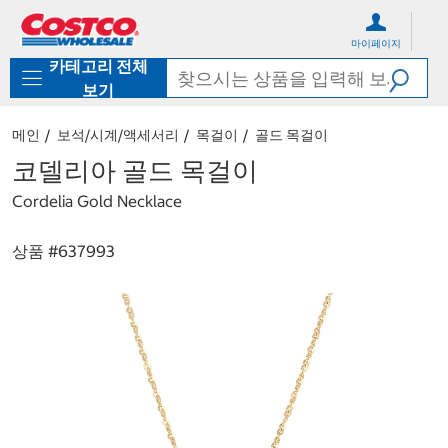
컨
메
텐
뉴
마이페이지
츠
로
카테고리 전체
로
바
바
로
보기
로
가
가
기
메인
보석/시계/액세서리
목걸이
골드 목걸이
기
코델리아 골드 목걸이
Cordelia Gold Necklace
상품 #
637993