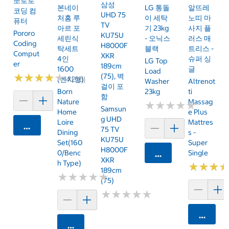
뽀로로
삼성
본네이
LG 통돌
알뜨레
코딩 컴
UHD 75
처홈 루
이 세탁
노띠 마
퓨터
TV
아르 포
기 23kg
사지 플
Pororo
KU75U
세린식
- 오닉스
러스 매
Coding
H8000F
탁세트
블랙
트리스 -
Comput
XKR
4인
슈퍼 싱
LG Top
Er
189cm
1600
글
Load
★
★
★
★
★
★
★
★
★
★
(75), 벽
4.2 (6)
(벤치형)
Washer
Altrenot
걸이 포
Born
23kg
Ti
함
Nature
Massag
★
★
★
★
★
★
★
★
★
★
Samsun
Home
E Plus
G UHD
Loire
Mattres
카트에 담기
75 TV
Dining
S -
KU75U
Set(160
Super
H8000F
0/Benc
Single
카트에 담기
XKR
H Type)
★
★
★
★
★
★
189cm
★
★
★
★
★
★
★
★
★
★
(75)
★
★
★
★
★
★
★
★
★
★
카트에 
카트에 담기