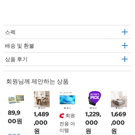
스펙
배송 및 환불
상품 후기
회원님께 제안하는 상품
89,9
1,489
1,229,
1,669
회원
00원
,000
000
,000
전용 아
원
이템
원
원