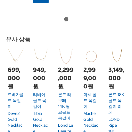
유사 상품
699,
949,
2,299
2,99
3,149,
000
000
,000
9,00
000
원
원
원
0원
원
드베2 골
티비아
론드 라
마체 골
론드 18K
드 목걸
골드 목
보떼
드 목걸
골드 목
이
걸이
14K 핑
이
걸이 리
크골드
페
Deve2
Tibia
Mache
목걸이
Gold
Gold
Gold
LOND
Necklac
Necklac
Lond La
Necklac
Ripe
E
E
Beaute
E
18K