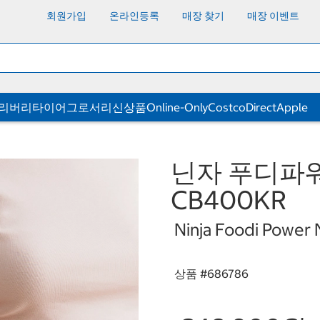
회원가입
온라인등록
매장 찾기
매장 이벤트
딜리버리
타이어
그로서리
신상품
Online-Only
CostcoDirect
Apple
닌자 푸디파워 
CB400KR
Ninja Foodi Power
상품 #
686786