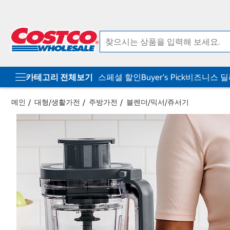
컨
메
텐
뉴
츠
로
로
바
바
로
로
가
가
기
기
카테고리 전체보기
스페셜 할인
Buyer's Pick
비즈니스 
메인
대형/생활가전
주방가전
블렌더/믹서/쥬서기