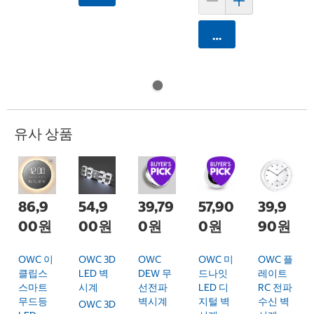
카트에 담기
유사 상품
86,9
54,9
39,79
57,90
39,9
00원
00원
0원
0원
90원
OWC 이
OWC 3D
OWC
OWC 미
OWC 플
클립스
LED 벽
DEW 무
드나잇
레이트
스마트
시계
선전파
LED 디
RC 전파
무드등
벽시계
지털 벽
수신 벽
OWC 3D