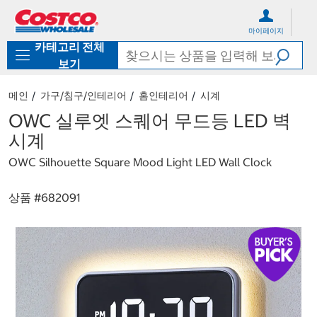
컨
메
텐
뉴
마이페이지
츠
로
카테고리 전체
로
바
바
로
보기
로
가
가
기
메인
가구/침구/인테리어
홈인테리어
시계
기
OWC 실루엣 스퀘어 무드등 LED 벽
시계
OWC Silhouette Square Mood Light LED Wall Clock
상품 #
682091