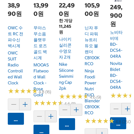
38,9
13,99
22,49
105,9
249,
90원
0원
0원
00원
900
한 개당
원
11,245
OWC 수
무아스
닌자 푸
원
노비타
트 RC 전
무소음
디 파워
비데
나이키
파수신
플랫우
뉴트리
BD-
실리콘
벽시계
드 로즈
듀오 블
DCS4-
수영모
골드 벽
렌더
OWC
04RA
자 2개
시계
CB100K
SUIT
Novita
RCO
Nike
Radio
MOOAS
Bidet
Silicone
Controll
Flatwoo
Ninja
BD-
Swimmi
Ed Wall
D Wall
Foodi
DCS4-
Ng Cap
Clock
Clock -
Power
04RA
2pk
Rose
Nutri
★
★
★
★
★
★
★
★
★
★
4.8 (16)
★
★
★
★
★
★
Gold
DUO
★
★
★
★
★
★
★
★
★
★
4.6 (9)
Blender
★
★
★
★
★
★
★
★
★
★
4.6 (11)
CB100K
RCO
카트에 담기
★
★
★
★
★
★
★
★
★
★
4.8 (250)
카트에 
카트에 담기
카트에 담기