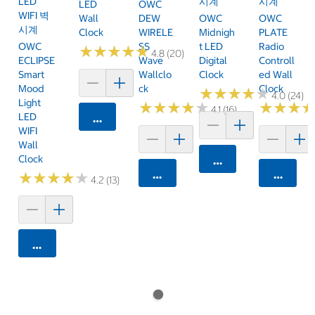
LED
시계
시계
LED
OWC
WIFI 벽
Wall
DEW
OWC
OWC
시계
Clock
WIRELE
Midnigh
PLATE
OWC
SS
T LED
Radio
★
★
★
★
★
★
★
★
★
★
4.8 (20)
ECLIPSE
Wave
Digital
Controll
Smart
Wallclo
Clock
Ed Wall
Mood
Ck
Clock
★
★
★
★
★
★
★
★
★
★
4.0 (24)
Light
★
★
★
★
★
★
★
★
★
★
★
★
★
★
★
★
4.1 (16)
LED
카트에 담기
WIFI
Wall
Clock
카트에 담기
카트에 담기
카트에 
★
★
★
★
★
★
★
★
★
★
4.2 (13)
카트에 담기