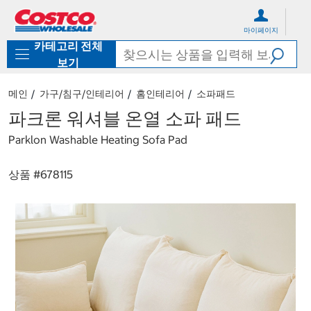
컨
메
텐
뉴
마이페이지
츠
로
카테고리 전체
로
바
바
로
보기
로
가
가
기
메인
가구/침구/인테리어
홈인테리어
소파패드
기
파크론 워셔블 온열 소파 패드
Parklon Washable Heating Sofa Pad
상품 #
678115