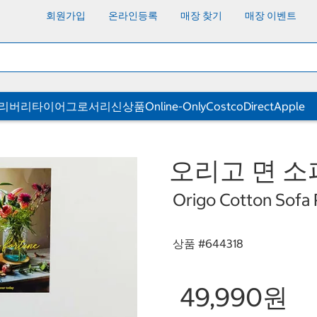
회원가입
온라인등록
매장 찾기
매장 이벤트
딜리버리
타이어
그로서리
신상품
Online-Only
CostcoDirect
Apple
오리고 면 소파
Origo Cotton Sofa
상품 #
644318
49,990원