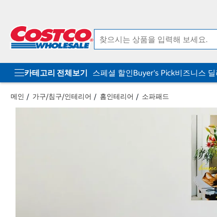
컨
메
텐
뉴
츠
로
로
바
바
로
로
가
가
기
기
카테고리 전체보기
스페셜 할인
Buyer's Pick
비즈니스 
메인
가구/침구/인테리어
홈인테리어
소파패드