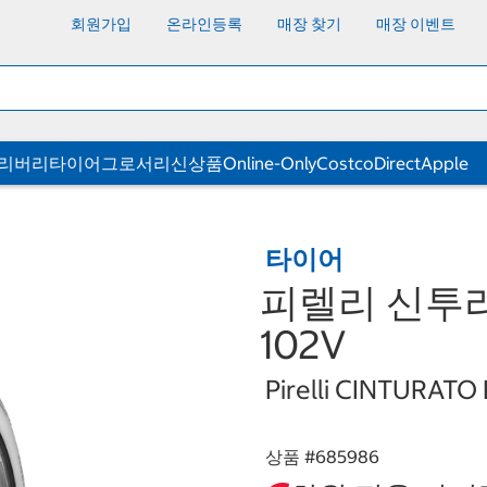
회원가입
온라인등록
매장 찾기
매장 이벤트
딜리버리
타이어
그로서리
신상품
Online-Only
CostcoDirect
Apple
타이어
피렐리 신투라토 
102V
Pirelli CINTURATO
상품 #
685986