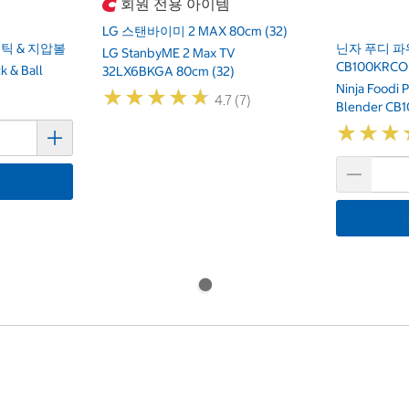
회원 전용 아이템
LG 스탠바이미 2 MAX 80cm (32)
틱 & 지압볼
닌자 푸디 파
LG StanbyME 2 Max TV
CB100KRCO
k & Ball
32LX6BKGA 80cm (32)
Ninja Foodi 
★
★
★
★
★
★
★
★
★
★
4.7 (7)
Blender CB
★
★
★
★
★
★
기