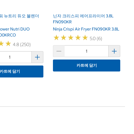
워 뉴트리 듀오 블렌더
닌자 크리스피 에어프라이어 3.8L
FN090KR
Power Nutri DUO
Ninja Crispi Air Fryer FN090KR 3.8L
100KRCO
★
★
★
★
★
★
★
★
★
★
5.0 (6)
★
★
★
★
4.8 (250)
카트에 담기
카트에 담기