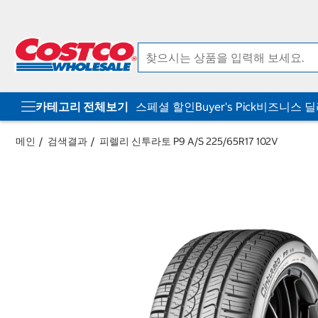
컨
메
텐
뉴
츠
로
로
바
바
로
로
가
가
기
기
카테고리 전체보기
스페셜 할인
Buyer's Pick
비즈니스 
메인
검색결과
피렐리 신투라토 P9 A/S 225/65R17 102V