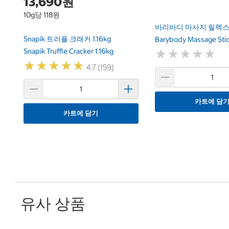
13,690원
10g당 118원
바리바디 마사지 릴렉스
Snapik 트러플 크래커 1.16kg
Barybody Massage Stic
Snapik Truffle Cracker 1.16kg
★
★
★
★
★
★
★
★
★
★
★
★
★
★
★
★
★
★
★
★
4.7 (159)
카트에 담
카트에 담기
유사 상품