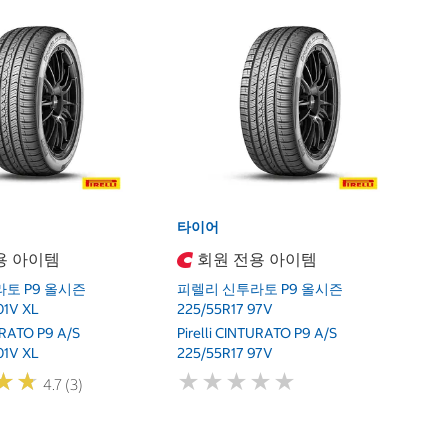
타
피
2
Pi
2
타이어
용 아이템
회원 전용 아이템
토 P9 올시즌
피렐리 신투라토 P9 올시즌
01V XL
225/55R17 97V
TURATO P9 A/S
Pirelli CINTURATO P9 A/S
01V XL
225/55R17 97V
★
★
★
★
★
★
★
★
★
★
★
★
★
★
4.7 (3)