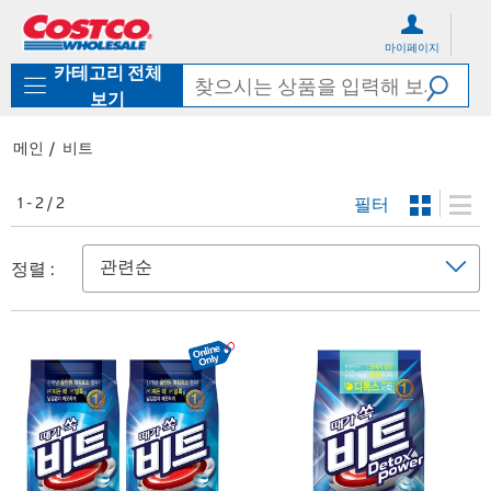
컨
메
텐
뉴
마이페이지
츠
로
카테고리 전체
로
바
바
로
보기
로
가
가
기
메인
비트
기
필터
1 - 2 / 2
정렬 :