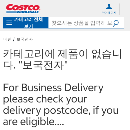
컨
메
텐
뉴
마이페이지
츠
로
카테고리 전체
로
바
바
로
보기
로
가
가
기
메인
보국전자
기
카테고리에 제품이 없습니
다.
"보국전자"
For Business Delivery
please check your
delivery postcode, if you
are eligible….