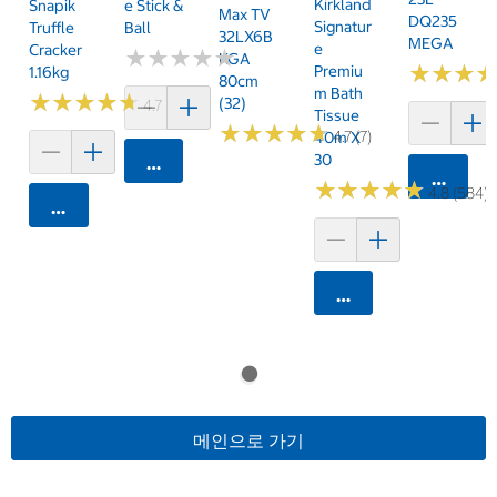
Kirkland
Snapik
E Stick &
Max TV
DQ235
Signatur
Truffle
Ball
32LX6B
MEGA
E
Cracker
★
★
★
★
★
★
★
★
★
★
KGA
★
★
★
★
★
★
Premiu
1.16kg
80cm
M Bath
★
★
★
★
★
★
★
★
★
★
(32)
4.7 (159)
Tissue
★
★
★
★
★
★
★
★
★
★
4.7 (7)
40m X
30
카트에 담기
카트에 
★
★
★
★
★
★
★
★
★
★
4.8 (584)
카트에 담기
카트에 담기
메인으로 가기