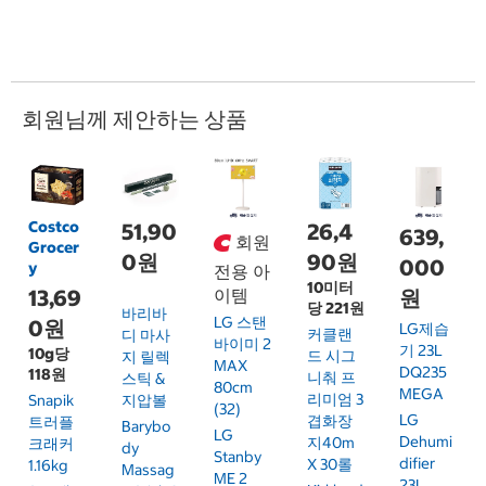
회원님께 제안하는 상품
Costco
51,90
26,4
639,
회원
Grocer
0원
90원
000
y
전용 아
10미터
13,69
이템
원
당 221원
바리바
LG 스탠
0원
LG제습
커클랜
디 마사
바이미 2
기 23L
10g당
드 시그
지 릴렉
MAX
DQ235
118원
니춰 프
스틱 &
80cm
MEGA
리미엄 3
Snapik
지압볼
(32)
LG
겹화장
트러플
Barybo
LG
Dehumi
지40m
크래커
Dy
Stanby
Difier
X 30롤
1.16kg
Massag
ME 2
23L