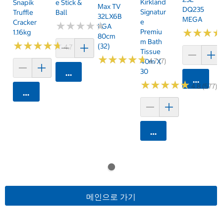
Kirkland
Snapik
E Stick &
Max TV
DQ235
Signatur
Truffle
Ball
32LX6B
MEGA
E
Cracker
★
★
★
★
★
★
★
★
★
★
KGA
★
★
★
★
★
★
Premiu
1.16kg
80cm
M Bath
★
★
★
★
★
★
★
★
★
★
(32)
4.7 (159)
Tissue
★
★
★
★
★
★
★
★
★
★
4.7 (7)
40m X
30
카트에 담기
카트에 
★
★
★
★
★
★
★
★
★
★
4.8 (577)
카트에 담기
카트에 담기
메인으로 가기