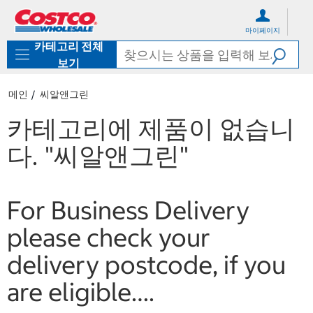
컨
메
텐
뉴
마이페이지
츠
로
카테고리 전체
로
바
바
로
보기
로
가
가
기
메인
씨알앤그린
기
카테고리에 제품이 없습니
다.
"씨알앤그린"
For Business Delivery
please check your
delivery postcode, if you
are eligible….