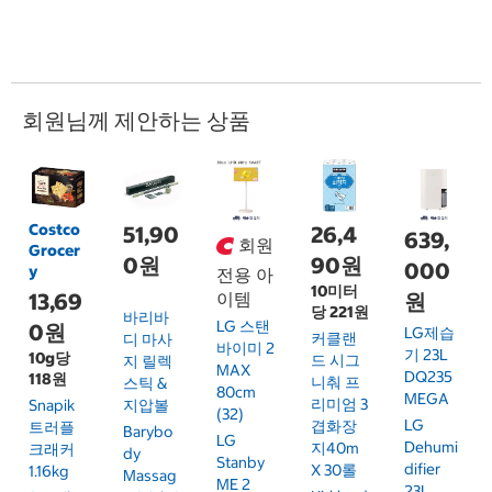
회원님께 제안하는 상품
Costco
51,90
26,4
639,
회원
Grocer
0원
90원
000
y
전용 아
10미터
13,69
이템
원
당 221원
바리바
LG 스탠
0원
LG제습
커클랜
디 마사
바이미 2
기 23L
10g당
드 시그
지 릴렉
MAX
DQ235
118원
니춰 프
스틱 &
80cm
MEGA
리미엄 3
Snapik
지압볼
(32)
LG
겹화장
트러플
Barybo
LG
Dehumi
지40m
크래커
Dy
Stanby
Difier
X 30롤
1.16kg
Massag
ME 2
23L