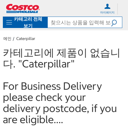
컨
메
텐
뉴
마이페이지
츠
로
카테고리 전체
로
바
바
로
보기
로
가
가
기
메인
Caterpillar
기
카테고리에 제품이 없습니
다.
"Caterpillar"
For Business Delivery
please check your
delivery postcode, if you
are eligible….