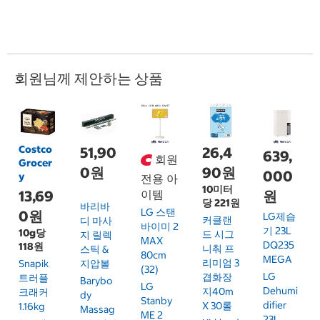
회원님께 제안하는 상품
Costco
51,90
26,4
639,
회원
Grocer
0원
90원
000
y
전용 아
10미터
13,69
이템
원
당 221원
바리바
LG 스탠
0원
LG제습
커클랜
디 마사
바이미 2
기 23L
10g당
드 시그
지 릴렉
MAX
DQ235
118원
니춰 프
스틱 &
80cm
MEGA
리미엄 3
Snapik
지압볼
(32)
LG
겹화장
트러플
Barybo
LG
Dehumi
지40m
크래커
Dy
Stanby
Difier
X 30롤
1.16kg
Massag
ME 2
23L