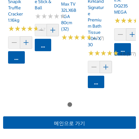
Kirkland
Snapik
E Stick &
Max TV
DQ235
Signatur
Truffle
Ball
32LX6B
MEGA
E
Cracker
★
★
★
★
★
★
★
★
★
★
KGA
★
★
★
★
★
★
Premiu
1.16kg
80cm
M Bath
★
★
★
★
★
★
★
★
★
★
(32)
4.7 (159)
Tissue
★
★
★
★
★
★
★
★
★
★
4.7 (7)
40m X
30
카트에 담기
카트에 
★
★
★
★
★
★
★
★
★
★
4.8 (577)
카트에 담기
카트에 담기
메인으로 가기