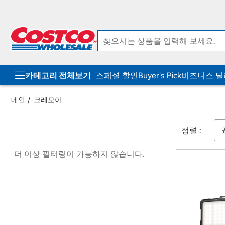
컨
메
텐
뉴
츠
로
로
바
바
로
로
가
가
기
기
카테고리 전체보기
스페셜 할인
Buyer's Pick
비즈니스 
메인
크레모아
정렬 :
더 이상 필터링이 가능하지 않습니다.