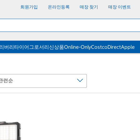
회원가입
온라인등록
매장 찾기
매장 이벤트
딜리버리
타이어
그로서리
신상품
Online-Only
CostcoDirect
Apple