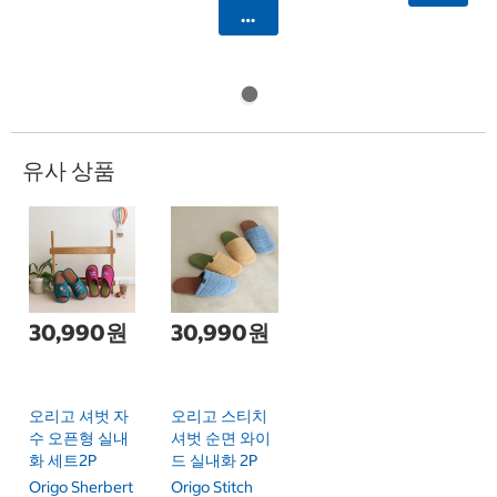
카트에 담기
유사 상품
30,990원
30,990원
오리고 셔벗 자
오리고 스티치
수 오픈형 실내
셔벗 순면 와이
화 세트2P
드 실내화 2P
Origo Sherbert
Origo Stitch