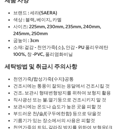
제품 사양
브랜드 : 세라(SAERA)
색상 : 블랙, 베이지, 카멜
사이즈: 225mm, 230mm, 235mm, 240mm,
245mm, 250mm
굽높이 : 3cm
소재: 겉감 - 천연가죽(소), 안감 - PU 폴리우레탄
100%, 창 -PVC, 폴리염화비닐
세탁방법 및 취급시 주의사항
천연가죽/합성가죽(수지)공통
건조시에는 통풍이 잘되는 응달에서 건조시킬 것
건조. 보관시 형태변형방지를 위하여 보형지 활용
직사광선 또는 불.열기둥으로 건조시키지 말 것
보관시에는 온도나 습도가 높은 곳을 피할 것
부드러운 천/솔/(구두에한함) 등으로 닦을것
기름기가 있는 장소에서의 사용은 피할것
천연가죽의 트임. 갈라짐 방지를 위하여 보혁유(크