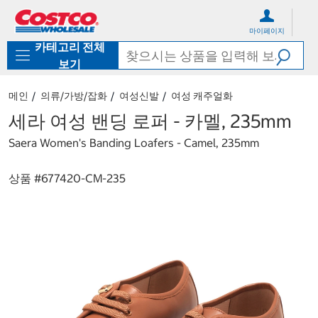
컨
메
텐
뉴
마이페이지
츠
로
카테고리 전체
로
바
바
로
보기
로
가
가
기
메인
의류/가방/잡화
여성신발
여성 캐주얼화
기
세라 여성 밴딩 로퍼 - 카멜, 235mm
Saera Women's Banding Loafers - Camel, 235mm
상품 #
677420-CM-235