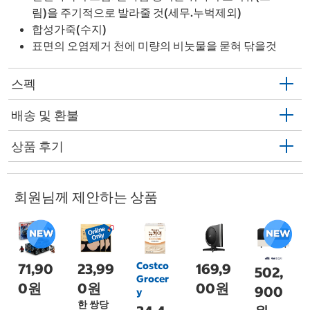
림)을 주기적으로 발라줄 것(세무.누벅제외)
합성가죽(수지)
표면의 오염제거 천에 미량의 비눗물을 묻혀 닦을것
스펙
배송 및 환불
상품 후기
회원님께 제안하는 상품
Costco
71,90
23,99
169,9
502,
Grocer
0원
0원
00원
900
y
한 쌍당