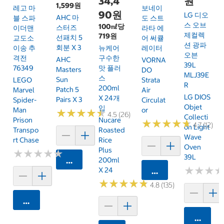
34,4
원
1,599원
레고 마
보네이
90원
LG 디오
AHC 마
블 스파
도 스트
스 오브
100㎖당
스터즈
이더맨
라타 에
제컬렉
719원
선패치 5
교도소
어 써큘
션 광파
회분 X 3
이송 추
뉴케어
레이터
오븐
격전
구수한
AHC
VORNA
39L
76349
맛 플러
Masters
DO
MLJ39E
스
Sun
LEGO
Strata
R
200ml
Patch 5
Marvel
Air
LG DIOS
X 24개
Pairs X 3
Spider-
Circulat
Objet
입
Man
Or
★
★
★
★
★
★
★
★
★
★
4.5 (26)
Collecti
Prison
Nucare
★
★
★
★
★
★
★
★
★
★
4.7 (12)
On Light
Transpo
Roasted
Wave
Rt Chase
Rice
Oven
Plus
★
★
★
★
★
★
★
★
★
★
39L
카트에 담기
200ml
★
★
★
★
★
★
X 24
카트에 담기
★
★
★
★
★
★
★
★
★
★
4.8 (135)
카트에 담기
카트에 