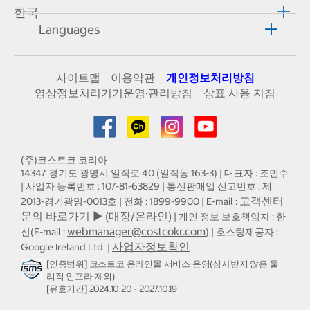
한국
Languages
사이트맵
이용약관
개인정보처리방침
영상정보처리기기운영·관리방침
상표 사용 지침
(주)코스트코 코리아
14347 경기도 광명시 일직로 40 (일직동 163-3) | 대표자 : 조민수
| 사업자 등록번호 : 107-81-63829 | 통신판매업 신고번호 : 제
고객센터
2013-경기광명-0013호 | 전화 : 1899-9900 | E-mail :
문의 바로가기 ▶ (매장/온라인)
| 개인 정보 보호책임자 : 한
webmanager@costcokr.com
신(E-mail :
) | 호스팅제공자 :
사업자정보확인
Google Ireland Ltd. |
[인증범위] 코스트코 온라인몰 서비스 운영(심사받지 않은 물
리적 인프라 제외)
[유효기간] 2024.10.20 - 2027.10.19