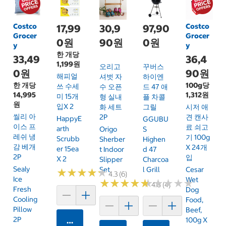
Costco
Costco
17,99
30,9
97,90
Grocer
Grocer
0원
90원
0원
y
y
한 개당
33,49
36,4
1,199원
오리고
꾸버스
0원
90원
해피얼
셔벗 자
하이엔
한 개당
100g당
쓰 수세
수 오픈
드 47 애
14,995
1,312원
미 15개
형 실내
플 차콜
원
입x 2
화 세트
그릴
시저 애
씰리 아
2P
견 캔사
HappyE
GGUBU
이스 프
료 쇠고
Arth
Origo
S
레쉬 냉
기 100g
Scrubb
Sherber
Highen
감 베개
X 24개
Er 15ea
T Indoor
D 47
2P
입
X 2
Slipper
Charcoa
Sealy
Set
L Grill
Cesar
★
★
★
★
★
★
★
★
★
★
4.3 (6)
Ice
Wet
★
★
★
★
★
★
★
★
★
★
★
★
★
★
★
★
★
★
★
★
4.8 (4)
Fresh
Dog
Cooling
Food,
Pillow
Beef,
2P
카트에 담기
100g X