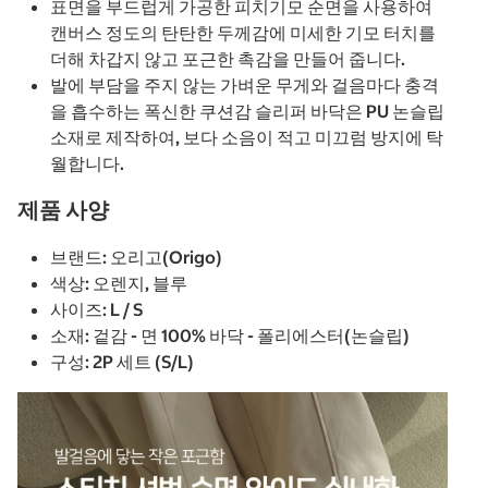
표면을 부드럽게 가공한 피치기모 순면을 사용하여
캔버스 정도의 탄탄한 두께감에 미세한 기모 터치를
더해 차갑지 않고 포근한 촉감을 만들어 줍니다.
발에 부담을 주지 않는 가벼운 무게와 걸음마다 충격
을 흡수하는 폭신한 쿠션감 슬리퍼 바닥은 PU 논슬립
소재로 제작하여, 보다 소음이 적고 미끄럼 방지에 탁
월합니다.
제품 사양
브랜드: 오리고(Origo)
색상: 오렌지, 블루
사이즈: L / S
소재: 겉감 - 면 100% 바닥 - 폴리에스터(논슬립)
구성: 2P 세트 (S/L)