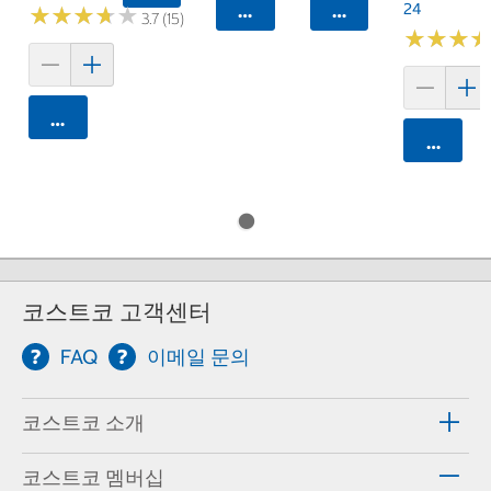
24
카트에 담기
카트에 담기
★
★
★
★
★
★
★
★
★
★
3.7 (15)
★
★
★
★
★
★
카트에 담기
카트에 
코스트코 고객센터
FAQ
이메일 문의
코스트코 소개
코스트코 멤버십