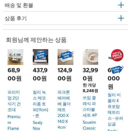
배송 및 환불
상품 후기
회원님께 제안하는 상품
68,9
437,9
124,9
32,99
649,
00원
00원
00원
0원
000
한 개당
원
8,248원
프리미
씰리 녹
파크론
씰리 비
쓰임 클
엄 2단
스 메모
베어베
올라 II
래식 파
식기 건
리폼 토
베 폴더
유로탑
스타볼
조대
퍼(11cm)
매트
매트리
세트 4P
- 퀸
200 X
Premiu
스 - 슈퍼
140 X
Ssueim
M
Sealy
싱글
4cm
Classic
Flame
Nox
Sealy