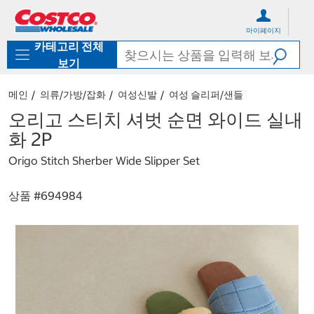
컨
메
텐
뉴
마이페이지
츠
로
카테고리 전체
로
바
바
로
보기
로
가
가
기
메인
의류/가방/잡화
여성신발
여성 슬리퍼/샌들
기
오리고 스티치 셔벗 순면 와이드 실내
화 2P
Origo Stitch Sherber Wide Slipper Set
상품 #
694984