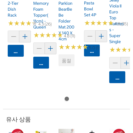
Pasta
2-Tier
Memory
Parklon
Viola II
Bowl
Dish
Foam
BearBe
Euro
Set 4P
Rack
Topper(
Be
Top
11cm) -
Folder
★
★
★
★
★
★
★
★
★
★
★
★
★
★
★
★
★
★
★
★
Mattres
4.8 (35)
4.3 (26)
Queen
Mat 200
S -
X 140 X
★
★
★
★
★
★
★
★
★
★
Super
4.8 (11)
4cm
Single
★
★
★
★
★
★
★
★
★
★
5.0 (1)
★
★
★
★
★
★
카트에 담기
카트에 담기
품절
카트에 담기
카트에 
유사 상품