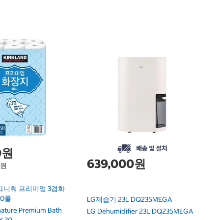
1
닌
F
Ni
0원
639,000원
1원
그니춰 프리미엄 3겹화
30롤
LG제습기 23L DQ235MEGA
gnature Premium Bath
LG Dehumidifier 23L DQ235MEGA
X 30