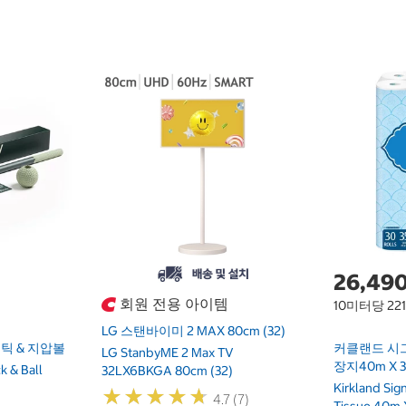
26,49
회원 전용 아이템
10미터당 22
LG 스탠바이미 2 MAX 80cm (32)
틱 & 지압볼
커클랜드 시
LG StanbyME 2 Max TV
장지40m X 
k & Ball
32LX6BKGA 80cm (32)
Kirkland Si
★
★
★
★
★
★
★
★
★
★
4.7 (7)
Tissue 40m 