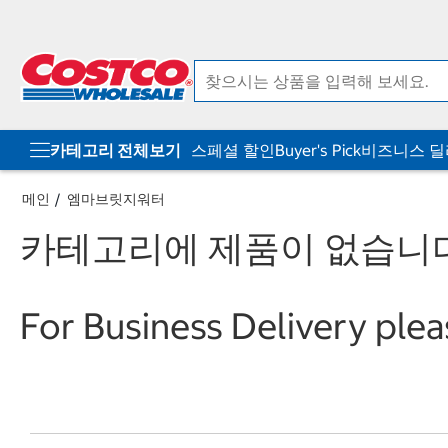
컨
메
텐
뉴
츠
로
로
바
바
로
로
가
가
기
기
카테고리 전체보기
스페셜 할인
Buyer's Pick
비즈니스 
메인
엠마브릿지워터
카테고리에 제품이 없습니다
For Business Delivery plea