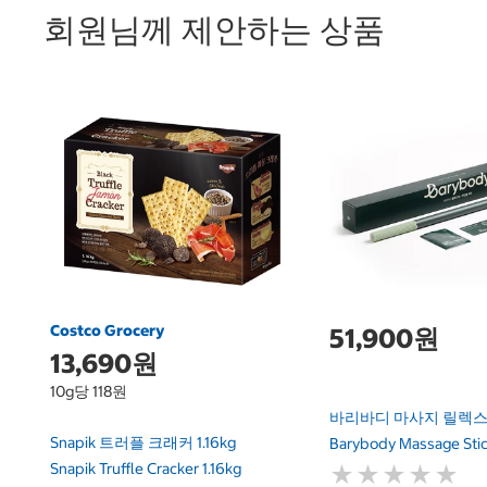
회원님께 제안하는 상품
Costco Grocery
51,900원
13,690원
10g당 118원
바리바디 마사지 릴렉스
Snapik 트러플 크래커 1.16kg
Barybody Massage Stic
Snapik Truffle Cracker 1.16kg
★
★
★
★
★
★
★
★
★
★