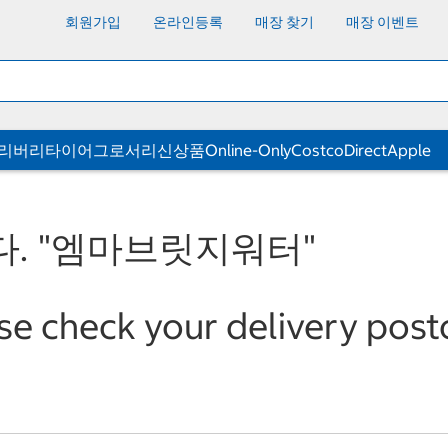
회원가입
온라인등록
매장 찾기
매장 이벤트
딜리버리
타이어
그로서리
신상품
Online-Only
CostcoDirect
Apple
.
"엠마브릿지워터"
se check your delivery postco