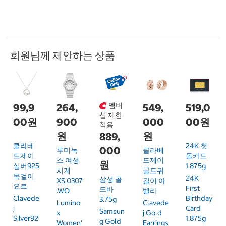
회원님께 제안하는 상품
멤버
99,9
264,
549,
519,0
십 제한
00원
900
000
00원
적용
원
원
889,
클라베
24K 첫
000
루미녹
클라베
드제이
돌카드
스 여성
드제이
원
실버925
1.875g
시계
골드귀
목걸이
24K
삼성 골
XS.0307
걸이 아
요르
First
드바
.WO
벨라
Clavede
Birthday
3.75g
Lumino
Clavede
J
Card
Samsun
X
J Gold
Silver92
1.875g
G Gold
Women'
Earrings