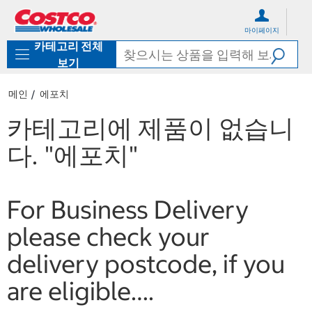
컨
메
텐
뉴
마이페이지
츠
로
카테고리 전체
로
바
바
로
보기
로
가
가
기
메인
에포치
기
카테고리에 제품이 없습니
다.
"에포치"
For Business Delivery
please check your
delivery postcode, if you
are eligible….