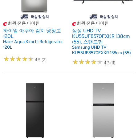
회원 전용 아이템
회원 전용 아이템
하이얼 아쿠아 김치 냉장고
삼성 UHD TV
120L
KU55UF8570FXKR 138cm
(55), 스탠드형
Haier Aqua Kimchi Refrigerator
120L
Samsung UHD TV
KU55UF8570FXKR 138cm (55)
★
★
★
★
★
★
★
★
★
★
4.5 (2)
★
★
★
★
★
★
★
★
★
★
4.3 (11)