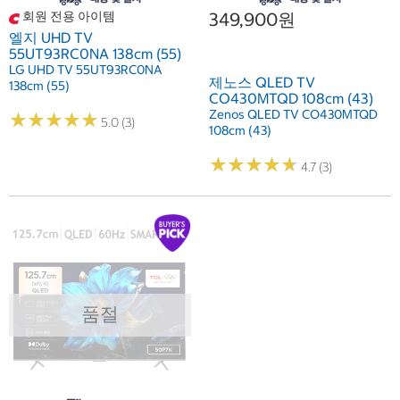
회원 전용 아이템
349,900원
엘지 UHD TV
55UT93RC0NA 138cm (55)
LG UHD TV 55UT93RC0NA
제노스 QLED TV
138cm (55)
CO430MTQD 108cm (43)
Zenos QLED TV CO430MTQD
★
★
★
★
★
★
★
★
★
★
5.0 (3)
108cm (43)
★
★
★
★
★
★
★
★
★
★
4.7 (3)
품절