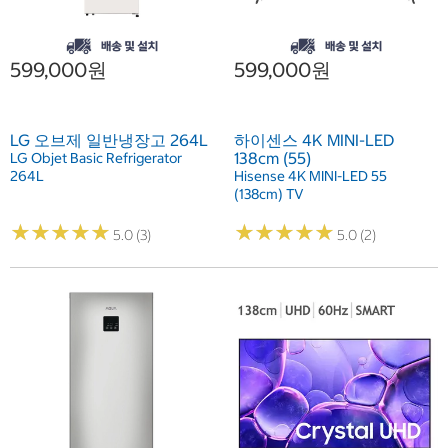
599,000원
599,000원
LG 오브제 일반냉장고 264L
하이센스 4K MINI-LED
138cm (55)
LG Objet Basic Refrigerator
264L
Hisense 4K MINI-LED 55
(138cm) TV
★
★
★
★
★
★
★
★
★
★
★
★
★
★
★
★
★
★
★
★
5.0 (3)
5.0 (2)