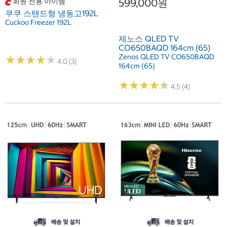
회원 전용 아이템
599,000원
쿠쿠 스탠드형 냉동고192L
Cuckoo Freezer 192L
제노스 QLED TV
CO650BAQD 164cm (65)
Zenos QLED TV CO650BAQD
★
★
★
★
★
★
★
★
★
★
4.0 (3)
164cm (65)
★
★
★
★
★
★
★
★
★
★
4.5 (4)