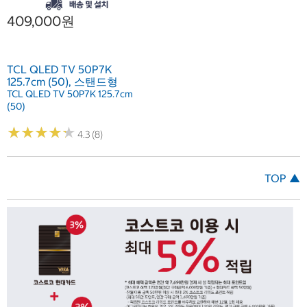
409,000원
TCL QLED TV 50P7K
125.7cm (50), 스탠드형
TCL QLED TV 50P7K 125.7cm
(50)
★
★
★
★
★
★
★
★
★
★
4.3 (8)
TOP ▲