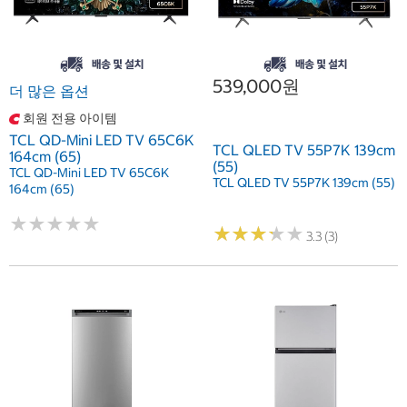
539,000원
더 많은 옵션
회원 전용 아이템
TCL QD-Mini LED TV 65C6K
TCL QLED TV 55P7K 139cm
164cm (65)
(55)
TCL QD-Mini LED TV 65C6K
TCL QLED TV 55P7K 139cm (55)
164cm (65)
★
★
★
★
★
★
★
★
★
★
★
★
★
★
★
★
★
★
★
★
3.3 (3)