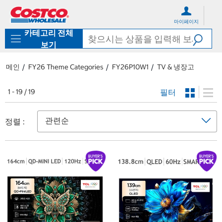
컨
메
텐
뉴
마이페이지
츠
로
카테고리 전체
로
바
바
로
보기
로
가
가
기
메인
FY26 Theme Categories
FY26P10W1
TV & 냉장고
기
필터
1 - 19 / 19
정렬 :