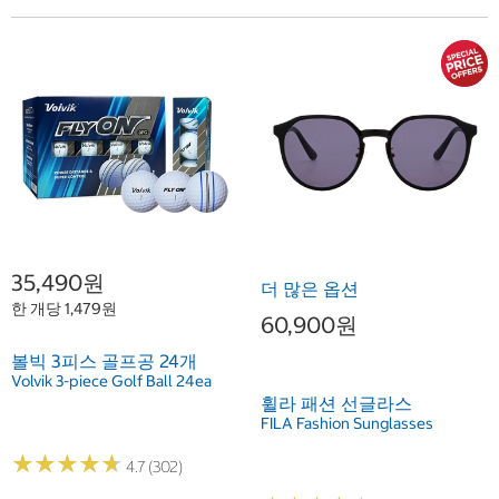
35,490원
더 많은 옵션
한 개당 1,479원
60,900원
볼빅 3피스 골프공 24개
Volvik 3-piece Golf Ball 24ea
휠라 패션 선글라스
FILA Fashion Sunglasses
★
★
★
★
★
★
★
★
★
★
4.7 (302)