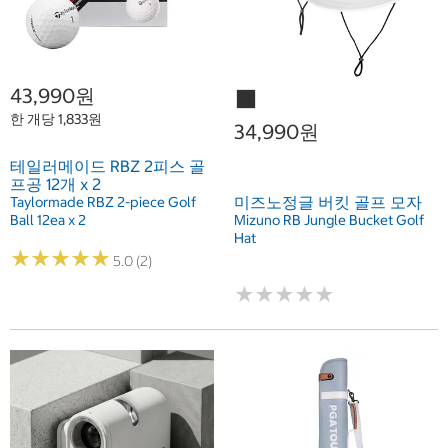
43,990원
한 개당 1,833원
34,990원
테일러메이드 RBZ 2피스 골
프공 12개 x 2
미즈노정글 버킷 골프 모자
Taylormade RBZ 2-piece Golf
Ball 12ea x 2
Mizuno RB Jungle Bucket Golf
Hat
★
★
★
★
★
★
★
★
★
★
5.0 (2)
★
★
★
★
★
★
★
★
★
★