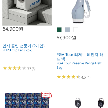
64,900원
67,900원
펩시 클립 선풍기 (2개입)
PEPSI Clip Fan (2pk)
PGA Tour 리저브 레인지 하
프 백
PGA Tour Reserve Range Half
★
★
★
★
★
★
★
★
★
★
Bag
3.7 (3)
★
★
★
★
★
★
★
★
★
★
4.5 (4)