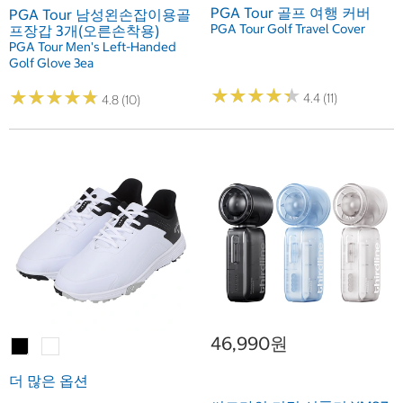
PGA Tour 골프 여행 커버
PGA Tour 남성왼손잡이용골
PGA Tour Golf Travel Cover
프장갑 3개(오른손착용)
PGA Tour Men's Left-Handed
Golf Glove 3ea
★
★
★
★
★
★
★
★
★
★
★
★
★
★
★
★
★
★
★
★
4.4 (11)
4.8 (10)
46,990원
더 많은 옵션