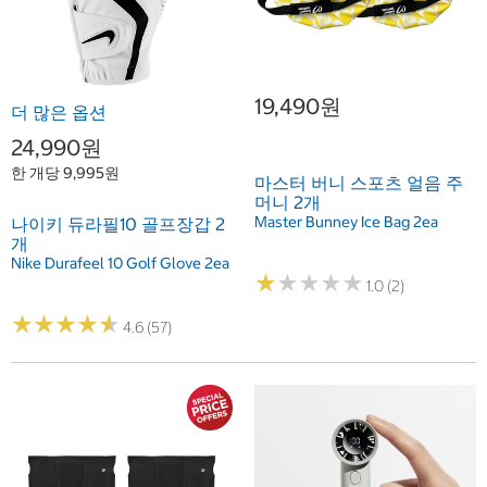
19,490원
더 많은 옵션
24,990원
한 개당 9,995원
마스터 버니 스포츠 얼음 주
머니 2개
Master Bunney Ice Bag 2ea
나이키 듀라필10 골프장갑 2
개
Nike Durafeel 10 Golf Glove 2ea
★
★
★
★
★
★
★
★
★
★
1.0 (2)
★
★
★
★
★
★
★
★
★
★
4.6 (57)