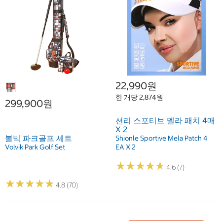
22,990원
한 개당 2,874원
299,900원
션리 스포티브 멜라 패치 4매
X 2
볼빅 파크골프 세트
Shionle Sportive Mela Patch 4
Volvik Park Golf Set
EA X 2
★
★
★
★
★
★
★
★
★
★
4.6 (7)
★
★
★
★
★
★
★
★
★
★
4.8 (70)