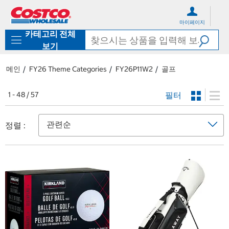
컨
메
텐
뉴
마이페이지
츠
로
카테고리 전체
로
바
바
로
보기
로
가
가
기
메인
FY26 Theme Categories
FY26P11W2
골프
기
필터
1 - 48 / 57
정렬 :