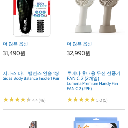
더 많은 옵션
더 많은 옵션
31,490원
32,990원
시다스 바디 밸런스 인솔 1쌍
루메나 휴대용 무선 선풍기
FAN C 2 (2개입)
Sidas Body Balance Insole 1 Pair
Lumena Premium Handy Fan
FAN C 2 (2PK)
★
★
★
★
★
★
★
★
★
★
★
★
★
★
★
★
★
★
★
★
4.4 (49)
5.0 (5)