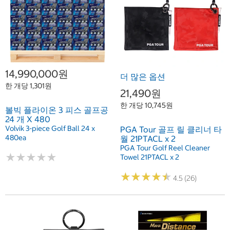
14,990,000원
더 많은 옵션
한 개당 1,301원
21,490원
한 개당 10,745원
볼빅 플라이온 3 피스 골프공
24 개 X 480
Volvik 3-piece Golf Ball 24 x
PGA Tour 골프 릴 클리너 타
480ea
월 21PTACL x 2
PGA Tour Golf Reel Cleaner
★
★
★
★
★
★
★
★
★
★
Towel 21PTACL x 2
★
★
★
★
★
★
★
★
★
★
4.5 (26)