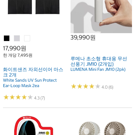
39,990원
17,990원
한 개당 7,495원
루메나 초소형 휴대용 무선
선풍기 JM10 (2개입)
화이트샌즈 자외선이어 마스
LUMENA Mini Fan JM10 (2pk)
크 2개
White Sands UV Sun Protect
★
★
★
★
★
★
★
★
★
★
Ear-Loop Mask 2ea
4.0 (6)
★
★
★
★
★
★
★
★
★
★
4.3 (7)