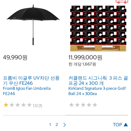
49,990원
11,999,000원
한 개당 1,667원
프롬비 이글루 UV차단 선풍
커클랜드 시그니춰 ３피스 골
기 우산 FE246
프공 24 x 300 개
FromB Igloo Fan Umbrella
Kirkland Signature 3-piece Golf
FE246
Ball 24 x 300ea
★
★
★
★
★
★
★
★
★
★
★
★
★
★
★
★
★
★
★
★
1.0 (1)
다
TOP ▲
1
2
음