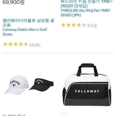
써드라인 키링 선풍기 YM87-
69,900원
26020 (3개입)
THIRDLINE Key Ring Fan YM87-
26020 (3PK)
캘러웨이디아블로 남성용 골
★
★
★
★
★
★
★
★
★
★
프화
4.3 (3)
Callaway Diablo Men's Golf
Shoes
★
★
★
★
★
★
★
★
★
★
4.6 (12)