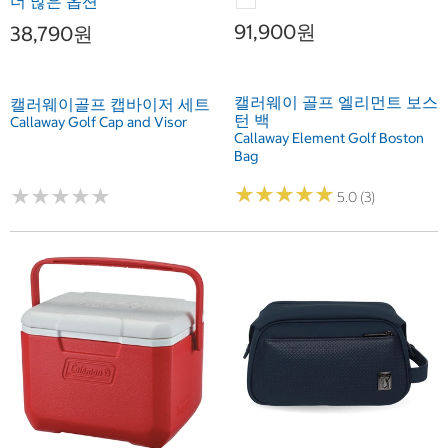
더 많은 옵션
91,900원
38,790원
캘러웨이 골프 엘리먼트 보스
캘러웨이골프 캡바이저 세트
턴 백
Callaway Golf Cap and Visor
Callaway Element Golf Boston
Bag
★
★
★
★
★
★
★
★
★
★
★
★
★
★
★
★
★
★
★
★
5.0 (3)