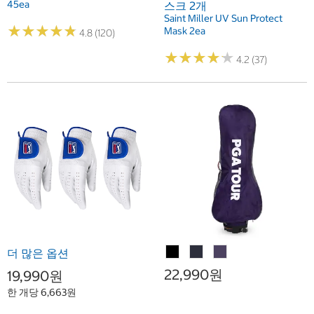
45ea
스크 2개
Saint Miller UV Sun Protect
★
★
★
★
★
★
★
★
★
★
Mask 2ea
4.8 (120)
★
★
★
★
★
★
★
★
★
★
4.2 (37)
더 많은 옵션
22,990원
19,990원
한 개당 6,663원