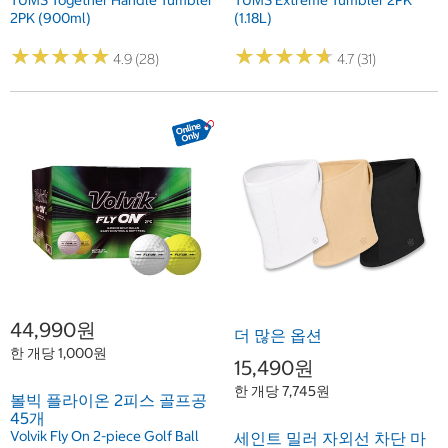
TUMS Together Handle Tumbler
TUMS Extreme Tumbler 2PK
2PK (900ml)
(1.18L)
★
★
★
★
★
★
★
★
★
★
★
★
★
★
★
★
★
★
★
★
4.9 (28)
4.7 (31)
44,990원
더 많은 옵션
한 개당 1,000원
15,490원
한 개당 7,745원
볼빅 플라이온 2피스 골프공
45개
Volvik Fly On 2-piece Golf Ball
세인트 밀러 자외선 차단 마