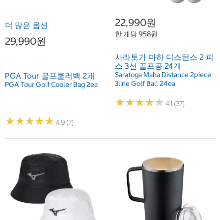
22,990원
더 많은 옵션
한 개당 958원
29,990원
사라토가 마하 디스턴스 2 피
스 3선 골프공 24개
Saratoga Maha Distance 2piece
PGA Tour 골프쿨러백 2개
3line Golf Ball 24ea
PGA Tour Golf Cooler Bag 2ea
★
★
★
★
★
★
★
★
★
★
4.1 (37)
★
★
★
★
★
★
★
★
★
★
4.9 (7)