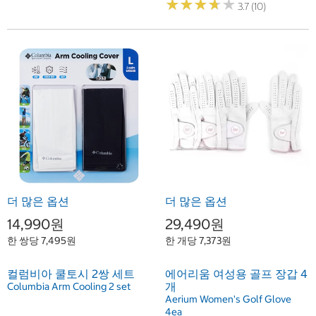
★
★
★
★
★
★
★
★
★
★
3.7 (10)
더 많은 옵션
더 많은 옵션
14,990원
29,490원
한 쌍당 7,495원
한 개당 7,373원
컬럼비아 쿨토시 2쌍 세트
에어리움 여성용 골프 장갑 4
개
Columbia Arm Cooling 2 set
Aerium Women's Golf Glove
4ea