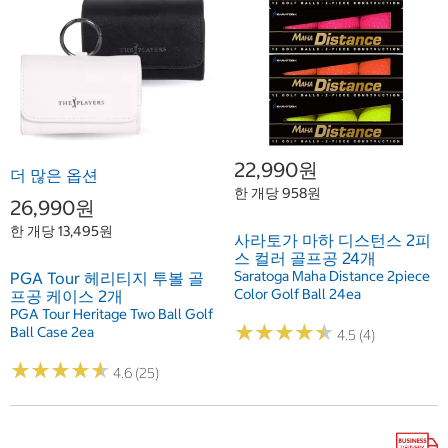
22,990원
더 많은 옵션
한 개당 958원
26,990원
한 개당 13,495원
사라토가 마하 디스턴스 2피
스 컬러 골프공 24개
Saratoga Maha Distance 2piece
PGA Tour 헤리티지 투볼 골
Color Golf Ball 24ea
프공 케이스 2개
PGA Tour Heritage Two Ball Golf
★
★
★
★
★
★
★
★
★
★
Ball Case 2ea
4.5 (4)
★
★
★
★
★
★
★
★
★
★
4.6 (25)