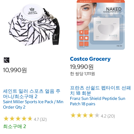
Costco Grocery
19,990원
10,990원
한 쌍당 1,111원
프란츠 선쉴드 펩타이트 선패
세인트 밀러 스포츠 얼음 주
치 18 회분
머니/최소구매 2
Franz Sun Shield Peptide Sun
Saint Miller Sports Ice Pack / Min
Patch 18 pairs
Order Qty 2
★
★
★
★
★
★
★
★
★
★
4.2 (20)
★
★
★
★
★
★
★
★
★
★
4.7 (32)
최소구매 2