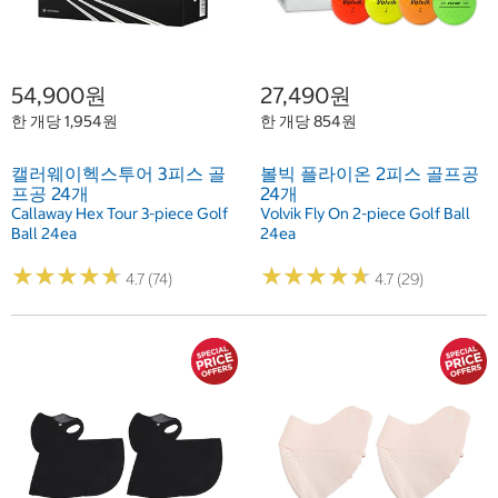
54,900원
27,490원
한 개당 1,954원
한 개당 854원
캘러웨이헥스투어 3피스 골
볼빅 플라이온 2피스 골프공
프공 24개
24개
Callaway Hex Tour 3-piece Golf
Volvik Fly On 2-piece Golf Ball
Ball 24ea
24ea
★
★
★
★
★
★
★
★
★
★
★
★
★
★
★
★
★
★
★
★
4.7 (74)
4.7 (29)