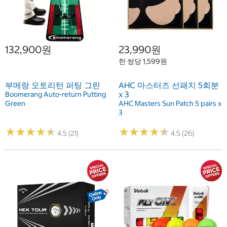
132,900원
23,990원
한 쌍당 1,599원
부메랑 오토리턴 퍼팅 그린
AHC 마스터즈 선패치 5회분
x 3
Boomerang Auto-return Putting
Green
AHC Masters Sun Patch 5 pairs x
3
★
★
★
★
★
★
★
★
★
★
★
★
★
★
★
★
★
★
★
★
4.5 (21)
4.5 (26)