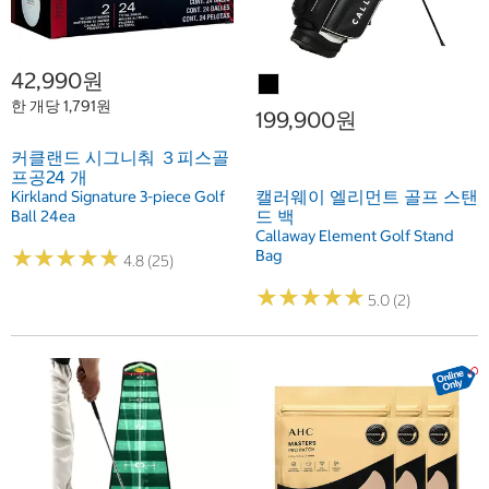
42,990원
한 개당 1,791원
199,900원
커클랜드 시그니춰 ３피스골
프공24 개
캘러웨이 엘리먼트 골프 스탠
Kirkland Signature 3-piece Golf
드 백
Ball 24ea
Callaway Element Golf Stand
★
★
★
★
★
★
★
★
★
★
Bag
4.8 (25)
★
★
★
★
★
★
★
★
★
★
5.0 (2)