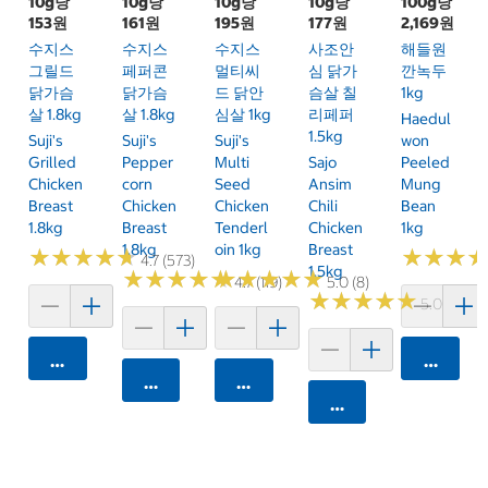
10g당
10g당
10g당
10g당
100g당
153원
161원
195원
177원
2,169원
수지스
수지스
수지스
사조안
해들원
그릴드
페퍼콘
멀티씨
심 닭가
깐녹두
닭가슴
닭가슴
드 닭안
슴살 칠
1kg
살 1.8kg
살 1.8kg
심살 1kg
리페퍼
Haedul
1.5kg
Suji's
Suji's
Suji's
Won
Grilled
Pepper
Multi
Sajo
Peeled
Chicken
Corn
Seed
Ansim
Mung
Breast
Chicken
Chicken
Chili
Bean
1.8kg
Breast
Tenderl
Chicken
1kg
1.8kg
Oin 1kg
Breast
★
★
★
★
★
★
★
★
★
★
★
★
★
★
★
★
4.7 (573)
1.5kg
★
★
★
★
★
★
★
★
★
★
★
★
★
★
★
★
★
★
★
★
4.7 (119)
5.0 (8)
★
★
★
★
★
★
★
★
★
★
5.0 (2)
카트에 담기
카트에 
카트에 담기
카트에 담기
카트에 담기