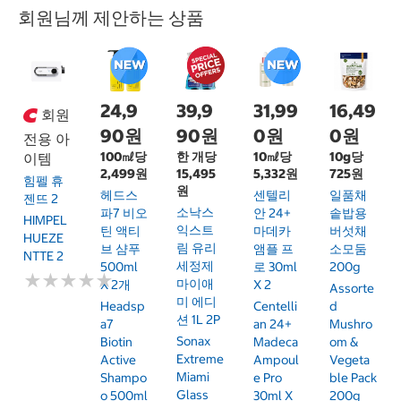
회원님께 제안하는 상품
24,9
39,9
31,99
16,49
회원
90원
90원
0원
0원
전용 아
100㎖당
한 개당
10㎖당
10g당
이템
2,499원
15,495
5,332원
725원
힘펠 휴
원
헤드스
센텔리
일품채
젠뜨 2
소낙스
파7 비오
안 24+
솥밥용
HIMPEL
익스트
틴 액티
마데카
버섯채
HUEZE
림 유리
브 샴푸
앰플 프
소모둠
NTTE 2
세정제
500ml
로 30ml
200g
★
★
★
★
★
★
★
★
★
★
마이애
X 2개
X 2
Assorte
미 에디
Headsp
Centelli
D
션 1L 2P
A7
An 24+
Mushro
Sonax
Biotin
Madeca
Om &
Extreme
Active
Ampoul
Vegeta
Miami
Shampo
E Pro
Ble Pack
Glass
O 500ml
30ml X
200g