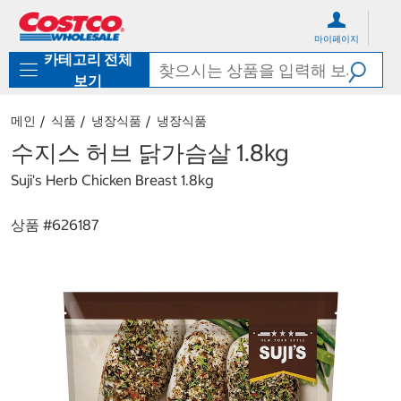
컨
메
텐
뉴
마이페이지
츠
로
카테고리 전체
로
바
바
로
보기
로
가
가
기
메인
식품
냉장식품
냉장식품
기
수지스 허브 닭가슴살 1.8kg
Suji's Herb Chicken Breast 1.8kg
상품 #
626187