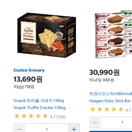
Costco Grocery
30,990원
13,690원
10㎖당 484원
10g당 118원
하겐다즈스틱바80mlx
Snapik 트러플 크래커 1.16kg
Haagen-Dazs Stick Bar
Snapik Truffle Cracker 1.16kg
★
★
★
★
★
★
★
★
★
★
4.7
★
★
★
★
★
★
★
★
★
★
4.7 (159)