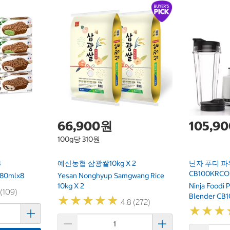
66,900원
105,9
100g당 310원
8
예산농협 삼광쌀10kg X 2
닌자 푸디 파
CB100KRCO
 80mlx8
Yesan Nonghyup Samgwang Rice
10kg X 2
Ninja Foodi 
 (109)
Blender CB
★
★
★
★
★
★
★
★
★
★
4.8 (272)
★
★
★
★
★
★