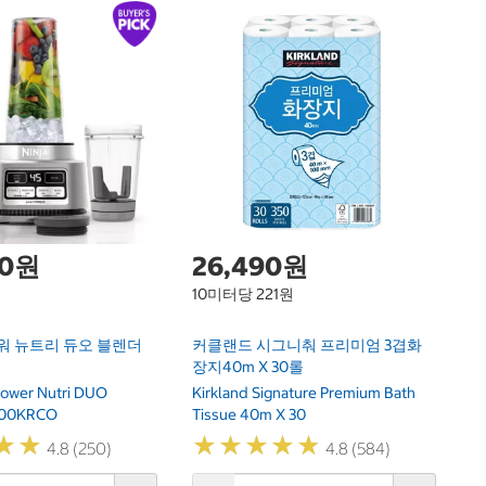
바
Ba
00원
26,490원
10미터당 221원
워 뉴트리 듀오 블렌더
커클랜드 시그니춰 프리미엄 3겹화
장지40m X 30롤
Power Nutri DUO
Kirkland Signature Premium Bath
100KRCO
Tissue 40m X 30
★
★
★
★
★
★
★
★
★
★
★
★
★
★
4.8 (250)
4.8 (584)