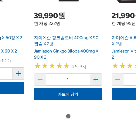
39,990원
21,99
한 개당 222원
한 개당 95원
X 60정 X 2
자미에슨 징코빌로바 400mg X 90
자미에슨 비타민
캡슐 X 2병
X 2병
 X 60 X 2
Jamieson Ginkgo Biloba 400mg X
Jamieson Vi
90 X 2
2
 (100)
★
★
★
★
★
★
★
★
★
★
★
★
★
★
★
★
4.6 (33)
기
카트에 담기