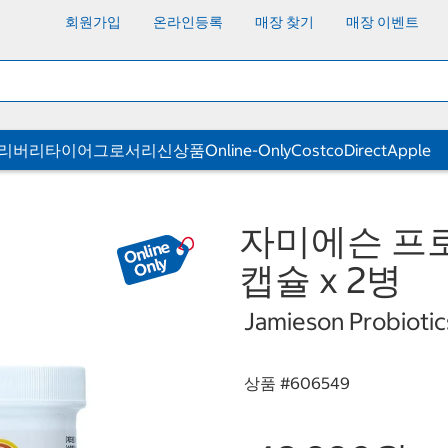
회원가입
온라인등록
매장 찾기
매장 이벤트
딜리버리
타이어
그로서리
신상품
Online-Only
CostcoDirect
Apple
자미에슨 프로
캡슐 x 2병
Jamieson Probiotic
상품 #
606549