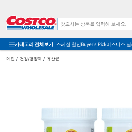
컨
메
텐
뉴
츠
로
로
바
바
로
로
가
가
기
기
카테고리 전체보기
스페셜 할인
Buyer's Pick
비즈니스 
메인
건강/영양제
유산균