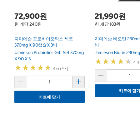
72,900원
21,990원
한 개당 240원
한 개당 183원
자미에슨 프로바이오틱스 세트
자미에슨 비오틴 230mg 
370mg X 90캡슐x 3병
병
Jamieson Probiotics Gift Set 370mg
Jamieson Biotin 230mg
X 90 X 3
★
★
★
★
★
★
★
★
★
★
4.4
★
★
★
★
★
★
★
★
★
★
4.6 (67)
카트에 담
카트에 담기