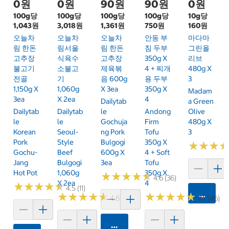
0원
0원
90원
90원
0원
100g당
100g당
100g당
100g당
10g당
1,043원
3,018원
1,361원
750원
160원
오늘차
오늘차
오늘차
안동 부
마다마
림 한돈
림서울
림 한돈
침 두부
그린올
고추장
식육수
고추장
350g X
리브
불고기
소불고
제육볶
4 + 찌개
480g X
전골
기
음 600g
용 두부
3
1,150g X
1,060g
X 3ea
350g X
Madam
3ea
X 2ea
4
Dailytab
A Green
Dailytab
Dailytab
Le
Andong
Olive
Le
Le
Gochuja
Firm
480g X
Korean
Seoul-
Ng Pork
Tofu
3
Pork
Style
Bulgogi
350g X
★
★
★
★
★
★
Gochu-
Beef
600g X
4 + Soft
Jang
Bulgogi
3ea
Tofu
Hot Pot
1,060g
350g X
★
★
★
★
★
★
★
★
★
★
4.6 (36)
X 2ea
4
★
★
★
★
★
★
★
★
★
★
4.5 (11)
카트에 
★
★
★
★
★
★
★
★
★
★
★
★
★
★
★
★
★
★
★
★
4.6 (31)
4.7 (46)
카트에 담기