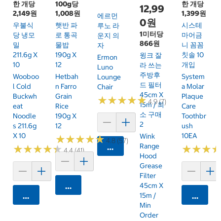
한 개당
100g당
한 개당
12,99
2,149원
1,008원
1,399원
에르먼
0원
우불식
햇반 파
시스테
루노 라
1미터당
당 냉모
로 통곡
마어금
운지 의
866원
밀
물밥
니 꼼꼼
자
211.6g X
190g X
칫솔 10
윙크 잘
Ermon
10
12
개입
라 쓰는
Luno
주방후
Wooboo
Hetbah
System
Lounge
드 필터
L Cold
N Farro
A Molar
Chair
45cm X
Buckwh
Grain
Plaque
★
★
★
★
★
★
★
★
★
★
4.9 (7)
15m / 최
Eat
Rice
Care
소 구매
Noodle
190g X
Toothbr
2
S 211.6g
12
Ush
X 10
10EA
Wink
★
★
★
★
★
★
★
★
★
★
4.8 (57)
Range
카트에 담기
★
★
★
★
★
★
★
★
★
★
★
★
★
★
★
★
4.4 (41)
Hood
Grease
Filter
카트에 담기
45cm X
카트에 담기
15m /
카트에 
Min
Order