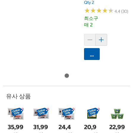
Qty 2
★
★
★
★
★
★
★
★
★
★
4.4 (30)
최소구
매 2
카트에 담기
유사 상품
35,99
31,99
24,4
20,9
22,99