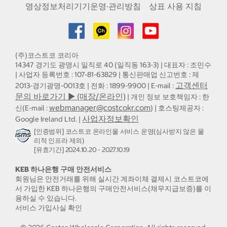
영상정보처리기기운영·관리방침
상표 사용 지침
(주)코스트코 코리아
14347 경기도 광명시 일직로 40 (일직동 163-3) | 대표자 : 조민수
| 사업자 등록번호 : 107-81-63829 | 통신판매업 신고번호 : 제
고객센터
2013-경기광명-0013호 | 전화 : 1899-9900 | E-mail :
문의 바로가기 ▶ (매장/온라인)
| 개인 정보 보호책임자 : 한
webmanager@costcokr.com
신(E-mail :
) | 호스팅제공자 :
사업자정보확인
Google Ireland Ltd. |
[인증범위] 코스트코 온라인몰 서비스 운영(심사받지 않은 물
리적 인프라 제외)
[유효기간] 2024.10.20 - 2027.10.19
KEB 하나은행 구매 안전서비스
회원님은 안전거래를 위해 실시간 계좌이체 결제시 코스트코에
서 가입한 KEB 하나은행의 구매안전서비스(채무지급보증)를 이
용하실 수 있습니다.
서비스 가입사실 확인