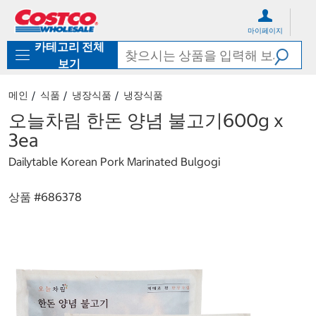
컨
메
텐
뉴
마이페이지
츠
로
카테고리 전체
로
바
바
로
보기
로
가
가
기
메인
식품
냉장식품
냉장식품
기
오늘차림 한돈 양념 불고기600g x
3ea
Dailytable Korean Pork Marinated Bulgogi
상품 #
686378