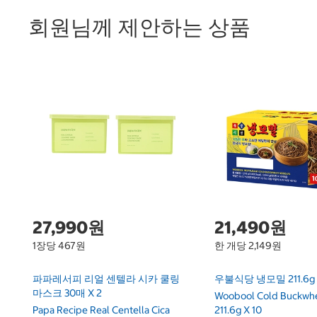
회원님께 제안하는 상품
27,990원
21,490원
1장당 467원
한 개당 2,149원
파파레서피 리얼 센텔라 시카 쿨링
우불식당 냉모밀 211.6g 
마스크 30매 X 2
Woobool Cold Buckwh
Papa Recipe Real Centella Cica
211.6g X 10