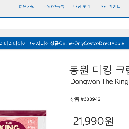
회원가입
온라인등록
매장 찾기
매장 이벤트
딜리버리
타이어
그로서리
신상품
Online-Only
CostcoDirect
Apple
동원 더킹 크랩스
Dongwon The King 
상품 #
688942
21,990원