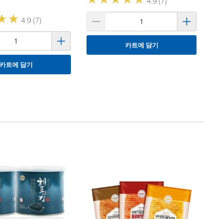
4.9 (7)
★
★
★
★
4.9 (7)
카트에 담기
카트에 담기
1
농
N