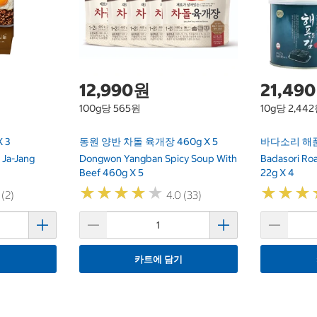
12,990원
21,49
100g당 565원
10g당 2,44
 3
동원 양반 차돌 육개장 460g X 5
바다소리 해품은
 Ja-Jang
Dongwon Yangban Spicy Soup With
Badasori Ro
Beef 460g X 5
22g X 4
★
★
★
★
★
★
★
★
★
★
★
★
★
★
★
★
 (2)
4.0 (33)
기
카트에 담기