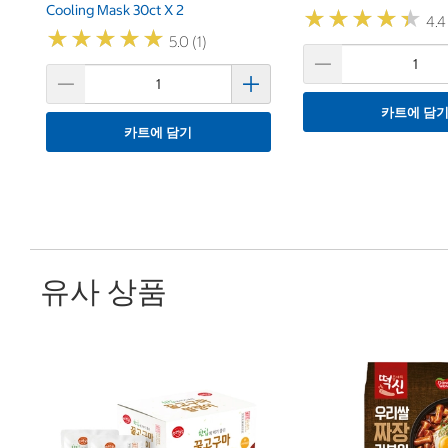
Cooling Mask 30ct X 2
★
★
★
★
★
★
★
★
★
★
4.4
★
★
★
★
★
★
★
★
★
★
5.0 (1)
카트에 담
카트에 담기
유사 상품