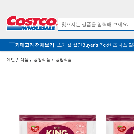
컨
메
텐
뉴
츠
로
로
바
바
로
로
가
가
기
기
카테고리 전체보기
스페셜 할인
Buyer's Pick
비즈니스 
메인
식품
냉장식품
냉장식품