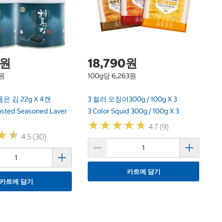
0원
18,790원
2원
100g당 6,263원
 김 22g X 4캔
3 컬러 오징어300g / 100g X 3
asted Seasoned Laver
3 Color Squid 300g / 100g X 3
★
★
★
★
★
★
★
★
★
★
4.7 (9)
★
★
★
★
4.5 (30)
카트에 담기
카트에 담기