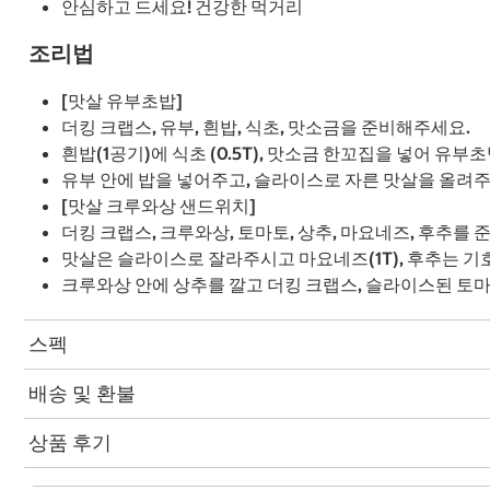
안심하고 드세요! 건강한 먹거리
조리법
[맛살 유부초밥]
더킹 크랩스, 유부, 흰밥, 식초, 맛소금을 준비해주세요.
흰밥(1공기)에 식초 (0.5T), 맛소금 한꼬집을 넣어 유
유부 안에 밥을 넣어주고, 슬라이스로 자른 맛살을 올려주
[맛살 크루와상 샌드위치]
더킹 크랩스, 크루와상, 토마토, 상추, 마요네즈, 후추를
맛살은 슬라이스로 잘라주시고 마요네즈(1T), 후추는 기
크루와상 안에 상추를 깔고 더킹 크랩스, 슬라이스된 토마
스펙
배송 및 환불
상품 후기