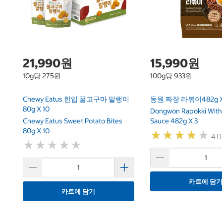
21,990원
15,990원
10g당 275원
100g당 933원
Chewy Eatus 한입 꿀고구마 말랭이
동원 짜장 라볶이482g X
80g X 10
Dongwon Rapokki With
Chewy Eatus Sweet Potato Bites
Sauce 482g X 3
80g X 10
★
★
★
★
★
★
★
★
★
★
4.0
★
★
★
★
★
★
★
★
★
★
카트에 담
카트에 담기