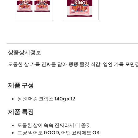
상품상세정보
도통한 살 가득 진짜를 담아 탱탱 쫄깃 식감, 입안 가득 포만감 더
제품 구성
동원 더킹 크랩스 140g x 12
제품 특징
도톰한 살이 쏙쏙 진짜라서 더 쫄깃
그냥 먹어도 GOOD, 어떤 요리에도 OK