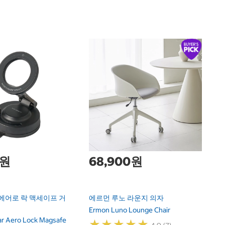
한
시
개
Sy
T
0원
68,900원
에어로 락 맥세이프 거
에르먼 루노 라운지 의자
Ermon Luno Lounge Chair
ar Aero Lock Magsafe
★
★
★
★
★
★
★
★
★
★