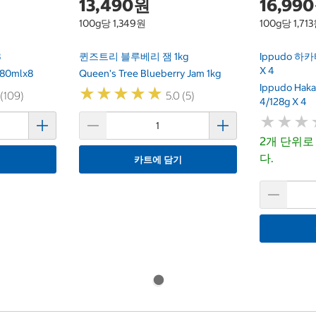
13,490원
16,99
100g당 1,349원
100g당 1,71
8
퀸즈트리 블루베리 잼 1kg
Ippudo 하카타
X 4
 80mlx8
Queen's Tree Blueberry Jam 1kg
Ippudo Haka
★
★
★
★
★
★
★
★
★
★
 (109)
5.0 (5)
4/128g X 4
★
★
★
★
★
★
2개 단위로
다.
기
카트에 담기