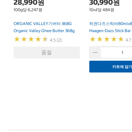
28,990원
30,990원
100g당 6,247원
10㎖당 484원
ORGANIC VALLEY기버터 368G
하겐다즈스틱바80mlx
Organic Valley Ghee Butter 368g
Haagen-Dazs Stick Bar
★
★
★
★
★
★
★
★
★
★
★
★
★
★
★
★
★
★
★
★
4.5 (2)
4.7
품절
카트에 담