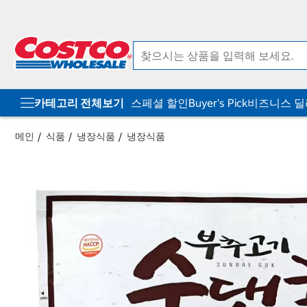
컨
메
텐
뉴
츠
로
로
바
바
로
로
가
가
기
기
카테고리 전체보기
스페셜 할인
Buyer's Pick
비즈니스 
메인
식품
냉장식품
냉장식품