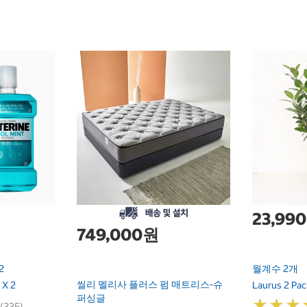
23,99
749,000원
2
월계수 2개
씰리 멜리사 플러스 펌 매트리스-슈
 X 2
Laurus 2 Pac
퍼싱글
★
★
★
★
★
★
 (335)