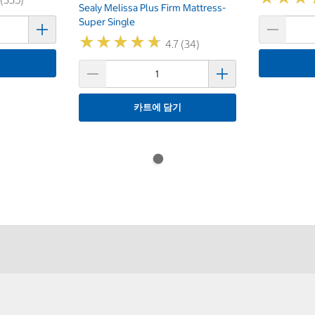
Sealy Melissa Plus Firm Mattress-
Super Single
★
★
★
★
★
★
★
★
★
★
4.7 (34)
기
카트에 담기