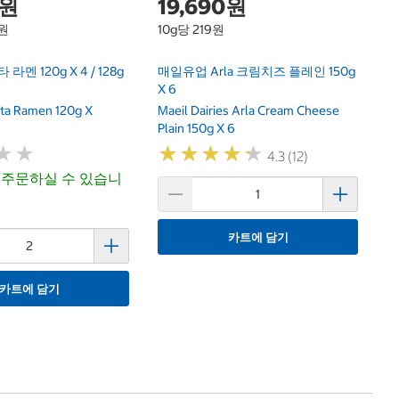
0원
19,690원
3원
10g당 219원
 라멘 120g X 4 / 128g
매일유업 Arla 크림치즈 플레인 150g
X 6
ta Ramen 120g X
Maeil Dairies Arla Cream Cheese
Plain 150g X 6
★
★
★
★
★
★
★
★
★
★
★
★
★
★
4.3 (12)
 주문하실 수 있습니
카트에 담기
카트에 담기