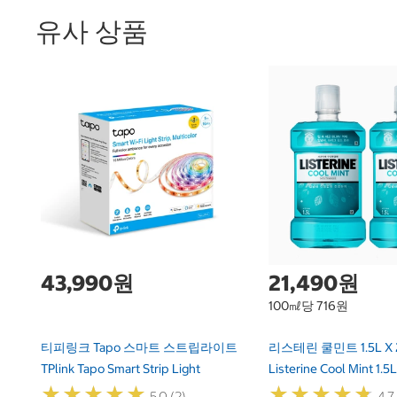
유사 상품
43,990원
21,490원
100㎖당 716원
티피링크 Tapo 스마트 스트립라이트
리스테린 쿨민트 1.5L X 
TPlink Tapo Smart Strip Light
Listerine Cool Mint 1.5L
★
★
★
★
★
★
★
★
★
★
★
★
★
★
★
★
★
★
★
★
5.0 (2)
4.7