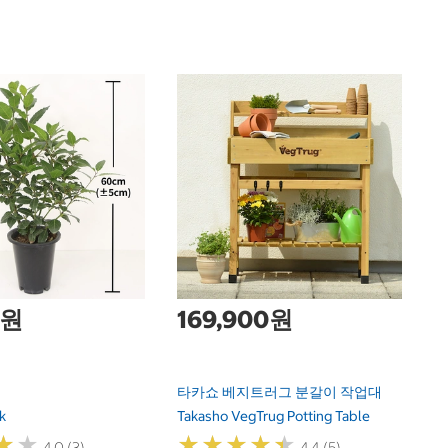
코
Ko
0원
169,900원
타카쇼 베지트러그 분갈이 작업대
k
Takasho VegTrug Potting Table
★
★
★
★
★
★
★
★
★
★
★
★
★
★
4.0 (3)
4.4 (5)