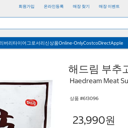
회원가입
온라인등록
매장 찾기
매장 이벤트
딜리버리
타이어
그로서리
신상품
Online-Only
CostcoDirect
Apple
해드림 부추고
Haedream Meat Su
상품 #
613096
23,990원