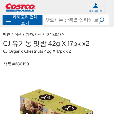
컨
메
텐
뉴
마이페이지
츠
로
카테고리 전체
로
바
바
로
보기
로
가
가
기
메인
식품
과자/간식
쿠키/크래커
기
CJ 유기농 맛밤 42g X 17pk x2
CJ Organic Chestnuts 42g X 17pk x 2
상품 #
680199