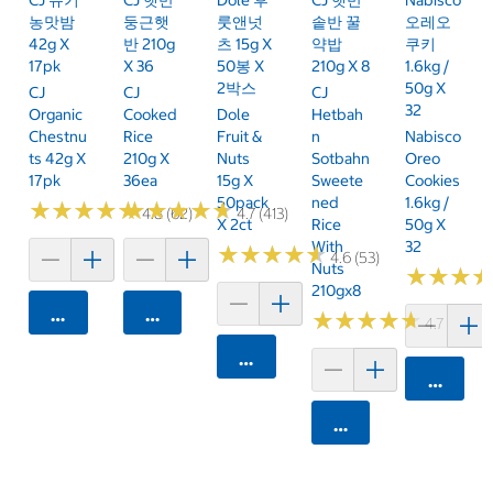
농맛밤
둥근햇
룻앤넛
솥반 꿀
오레오
42g X
반 210g
츠 15g X
약밥
쿠키
17pk
X 36
50봉 X
210g X 8
1.6kg /
2박스
50g X
CJ
CJ
CJ
32
Organic
Cooked
Dole
Hetbah
Chestnu
Rice
Fruit &
N
Nabisco
Ts 42g X
210g X
Nuts
Sotbahn
Oreo
17pk
36ea
15g X
Sweete
Cookies
50pack
Ned
1.6kg /
★
★
★
★
★
★
★
★
★
★
★
★
★
★
★
★
★
★
★
★
4.8 (62)
4.7 (413)
X 2ct
Rice
50g X
With
32
★
★
★
★
★
★
★
★
★
★
4.6 (53)
Nuts
★
★
★
★
★
★
210gx8
카트에 담기
카트에 담기
★
★
★
★
★
★
★
★
★
★
4.7 (83)
카트에 담기
카트에 
카트에 담기