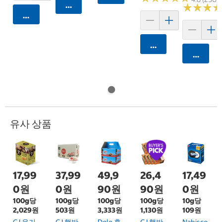
카트에 담기
★
★
★
★
★
★
카트에 담기
카트에 담기
카트에 
유사 상품
17,99
37,99
49,9
26,4
17,49
0원
0원
90원
90원
0원
100g당
100g당
100g당
100g당
10g당
2,029원
503원
3,333원
1,130원
109원
CJ 유기
CJ 햇반
Dole 후
CJ 햇반
Nabisco