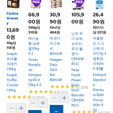
Costco
66,9
30,9
105,9
26,4
Grocer
00원
90원
00원
90원
y
100g당
10㎖당
10미터
13,69
310원
484원
당 221원
닌자 푸
0원
예산농
하겐다
커클랜
디 파워
10g당
협 삼광
즈스틱
드 시그
뉴트리
118원
쌀10kg
바
니춰 프
듀오 블
X 2
80mlx8
리미엄 3
Snapik
렌더
겹화장
트러플
CB100K
Yesan
Haagen-
지40m
크래커
RCO
Nonghy
Dazs
X 30롤
1.16kg
Up
Stick
Ninja
Samgwa
Bar
Kirkland
Snapik
Foodi
Ng Rice
80mlx8
Signatur
Truffle
Power
10kg X 2
E
Cracker
Nutri
★
★
★
★
★
★
★
★
★
★
4.7 (109)
Premiu
1.16kg
DUO
★
★
★
★
★
★
★
★
★
★
4.8 (272)
M Bath
Blender
★
★
★
★
★
★
★
★
★
★
4.7 (159)
Tissue
CB100K
40m X
RCO
30
카트에 담기
★
★
★
★
★
★
★
★
★
★
4.8 (250)