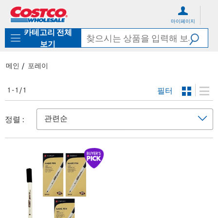
컨
메
텐
뉴
마이페이지
츠
로
카테고리 전체
로
바
바
로
보기
로
가
가
기
메인
포레이
기
필터
1 - 1 / 1
정렬 :