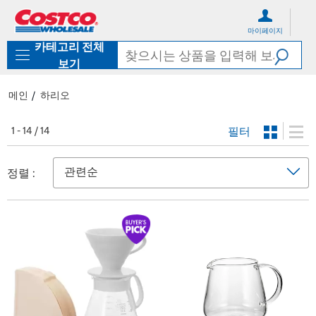
컨
메
텐
뉴
마이페이지
츠
로
카테고리 전체
로
바
바
로
보기
로
가
가
기
메인
하리오
기
필터
1 - 14 / 14
정렬 :