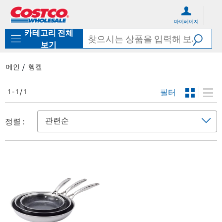
컨
메
텐
뉴
마이페이지
츠
로
카테고리 전체
로
바
바
로
보기
로
가
가
기
메인
헹켈
기
필터
1 - 1 / 1
정렬 :