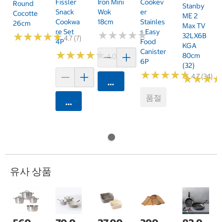
Fissler
Iron Mini
Cookev
Round
Stanby
Snack
Wok
Er
Cocotte
ME 2
Cookwa
18cm
Stainles
26cm
Max TV
Re Set
S Easy
★
★
★
★
★
★
★
★
★
★
★
★
★
★
★
★
★
★
★
★
32LX6B
4.7 (7)
4P
Food
KGA
Canister
★
★
★
★
★
★
★
★
★
★
80cm
4.0 (6)
6P
(32)
★
★
★
★
★
★
★
★
★
★
4.7 (34)
★
★
★
★
★
★
카트에 담기
품절
카트에 담기
유사 상품