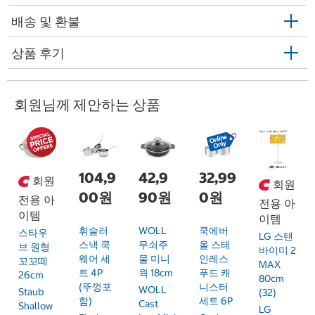
배송 및 환불
상품 후기
회원님께 제안하는 상품
104,9
42,9
32,99
회원
회원
00원
90원
0원
전용 아
전용 아
이템
이템
휘슬러
WOLL
쿡에버
스타우
LG 스탠
스낵 쿡
무쇠주
올 스테
브 원형
바이미 2
웨어 세
물 미니
인레스
꼬꼬떼
MAX
트 4P
웍 18cm
푸드 캐
26cm
80cm
(뚜껑포
니스터
WOLL
Staub
(32)
함)
세트 6P
Cast
Shallow
LG