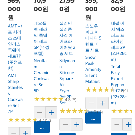
569,
70,9
27,99
399,
82,9
000
00원
0원
900
00원
원
원
네오플
실리만
테팔 이
AMT 샤
스노우
램 세라
실리콘
지 엑스
프 시리
피크 어
믹 쿡웨
사각 에
퍼트 프
즈 스테
메니티 S
어 세트
어프라
라이팬
인리스
텐트 매
5P (뚜껑
이어팟 2
세트 2P
쿡웨어
트 세트
포함)
종 세트
(22+28c
세트7P
Snow
M)
Neofla
Sillyman
(뚜껑포
Peak
M
N
Tefal
함)
Amenity
Ceramic
Silicone
Easy
AMT
S Tent
Cookwa
Square
Expert
Sharp
Mat Set
Re Set
Air
Frypan
Stainles
★
★
★
★
★
★
★
★
★
★
4.5 (4)
5P
Fryer
Set 2P
S
Pot 2P
(22+28c
★
★
★
★
★
★
★
★
★
★
Cookwa
4.8 (6)
Set
M)
Re Set
★
★
★
★
★
★
★
★
★
★
★
★
★
★
★
★
7P
4.5 (13)
카트에 담기
★
★
★
★
★
★
★
★
★
★
4.7 (12)
카트에 담기