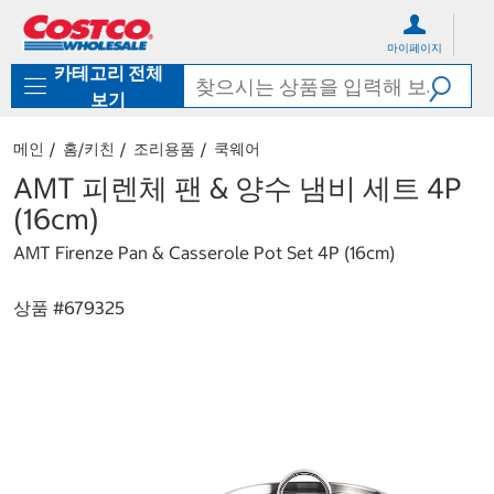
컨
메
텐
뉴
마이페이지
츠
로
카테고리 전체
로
바
바
로
보기
로
가
가
기
메인
홈/키친
조리용품
쿡웨어
기
AMT 피렌체 팬 & 양수 냄비 세트 4P
(16cm)
AMT Firenze Pan & Casserole Pot Set 4P (16cm)
상품 #
679325