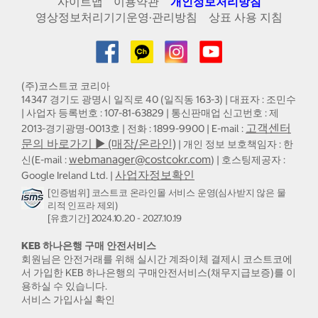
사이트맵
이용약관
개인정보처리방침
영상정보처리기기운영·관리방침
상표 사용 지침
(주)코스트코 코리아
14347 경기도 광명시 일직로 40 (일직동 163-3) | 대표자 : 조민수
| 사업자 등록번호 : 107-81-63829 | 통신판매업 신고번호 : 제
고객센터
2013-경기광명-0013호 | 전화 : 1899-9900 | E-mail :
문의 바로가기 ▶ (매장/온라인)
| 개인 정보 보호책임자 : 한
webmanager@costcokr.com
신(E-mail :
) | 호스팅제공자 :
사업자정보확인
Google Ireland Ltd. |
[인증범위] 코스트코 온라인몰 서비스 운영(심사받지 않은 물
리적 인프라 제외)
[유효기간] 2024.10.20 - 2027.10.19
KEB 하나은행 구매 안전서비스
회원님은 안전거래를 위해 실시간 계좌이체 결제시 코스트코에
서 가입한 KEB 하나은행의 구매안전서비스(채무지급보증)를 이
용하실 수 있습니다.
서비스 가입사실 확인