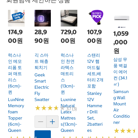
174,9
28,9
729,0
107,9
1,059
00원
90원
00원
00원
,000
원
럭스나
긱 스마
럭스나
스탠리
삼성 무
인 메모
트 해충
인 천연
12V 햄
풍 벽걸
리폼 토
퇴치기
라텍스
머드릴
이 에어
퍼 매트
매트리
세트,배
Geek
컨 (34.1
리스
스
터리 2개
Smart
㎡)
(6cm)-
(13cm)-
포함
Electric
Samsun
퀸
퀸
Fly
Stanley
G Wall
LuxNine
Swatter
Luxnine
12V
Mount
Memory
Natural
Hamme
★
★
★
★
★
★
★
★
★
★
3.7 (3)
Air
Foam
Latex
R Drill
Conditio
Topper
Mattres
Set,
Ner
(6cm)-
S(13cm)-
2batteri
★
★
★
★
★
★
Queen
Queen
Es
카트에 담기