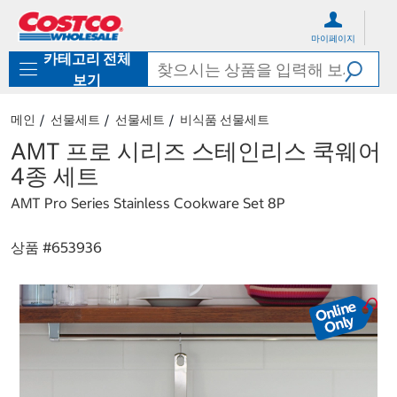
컨
메
텐
뉴
마이페이지
츠
로
카테고리 전체
로
바
바
로
보기
로
가
가
기
메인
선물세트
선물세트
비식품 선물세트
기
AMT 프로 시리즈 스테인리스 쿡웨어
4종 세트
AMT Pro Series Stainless Cookware Set 8P
상품 #
653936