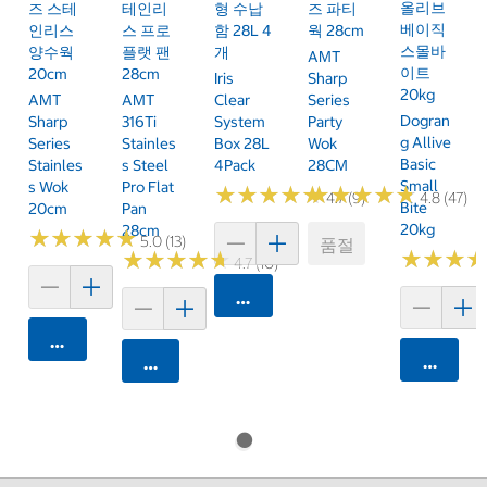
올리브
즈 스테
테인리
형 수납
즈 파티
베이직
인리스
스 프로
함 28L 4
웍 28cm
스몰바
양수웍
플랫 팬
개
AMT
이트
20cm
28cm
Iris
Sharp
20kg
AMT
AMT
Clear
Series
Dogran
Sharp
316Ti
System
Party
G Allive
Series
Stainles
Box 28L
Wok
Basic
Stainles
S Steel
4Pack
28CM
Small
S Wok
Pro Flat
★
★
★
★
★
★
★
★
★
★
★
★
★
★
★
★
★
★
★
★
4.7 (9)
4.8 (47)
Bite
20cm
Pan
20kg
28cm
★
★
★
★
★
★
★
★
★
★
5.0 (13)
품절
★
★
★
★
★
★
★
★
★
★
★
★
★
★
★
★
4.7 (10)
카트에 담기
카트에 담기
카트에 
카트에 담기