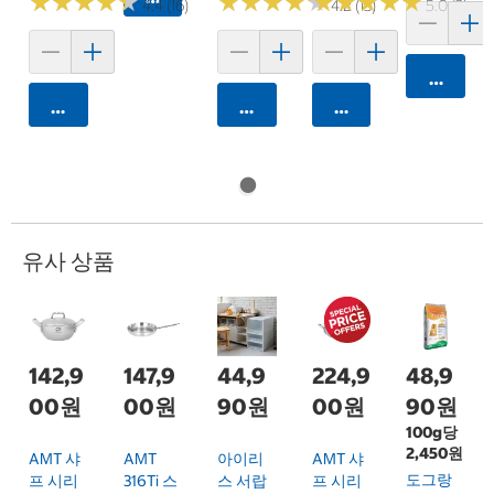
★
★
★
★
★
★
★
★
★
★
★
★
★
★
★
★
★
★
★
★
★
★
★
★
★
★
★
★
★
★
4.4 (16)
4.2 (13)
5.0 (3)
카트에 
카트에 담기
카트에 담기
카트에 담기
유사 상품
142,9
147,9
44,9
224,9
48,9
00원
00원
90원
00원
90원
100g당
2,450원
AMT 샤
AMT
아이리
AMT 샤
도그랑
프 시리
316Ti 스
스 서랍
프 시리