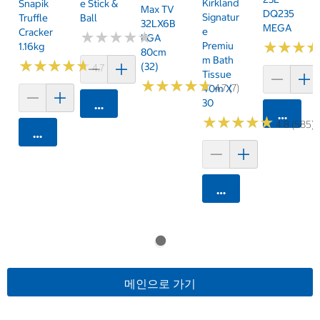
Kirkland
Snapik
E Stick &
Max TV
DQ235
Signatur
Truffle
Ball
32LX6B
MEGA
E
Cracker
★
★
★
★
★
★
★
★
★
★
KGA
★
★
★
★
★
★
Premiu
1.16kg
80cm
M Bath
★
★
★
★
★
★
★
★
★
★
(32)
4.7 (159)
Tissue
★
★
★
★
★
★
★
★
★
★
4.7 (7)
40m X
30
카트에 담기
카트에 
★
★
★
★
★
★
★
★
★
★
4.8 (585)
카트에 담기
카트에 담기
메인으로 가기