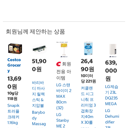
회원님께 제안하는 상품
Costco
51,90
26,4
639,
회원
Grocer
0원
90원
000
y
전용 아
10미터
13,69
이템
원
당 221원
바리바
LG 스탠
0원
LG제습
커클랜
디 마사
바이미 2
기 23L
10g당
드 시그
지 릴렉
MAX
DQ235
118원
니춰 프
스틱 &
80cm
MEGA
리미엄 3
Snapik
지압볼
(32)
LG
겹화장
트러플
Barybo
LG
Dehumi
지40m
크래커
Dy
Stanby
Difier
X 30롤
1.16kg
Massag
ME 2
23L