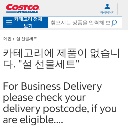
컨
메
텐
뉴
마이페이지
츠
로
카테고리 전체
로
바
바
로
보기
로
가
가
기
메인
설 선물세트
기
카테고리에 제품이 없습니
다.
"설 선물세트"
For Business Delivery
please check your
delivery postcode, if you
are eligible….