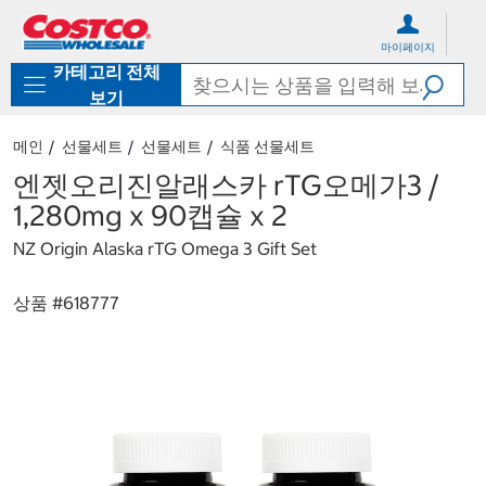
컨
메
텐
뉴
마이페이지
츠
로
카테고리 전체
로
바
바
로
보기
로
가
가
기
메인
선물세트
선물세트
식품 선물세트
기
엔젯오리진알래스카 rTG오메가3 /
1,280mg x 90캡슐 x 2
NZ Origin Alaska rTG Omega 3 Gift Set
상품 #
618777