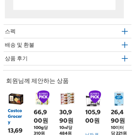
스펙
배송 및 환불
상품 후기
회원님께 제안하는 상품
Costco
66,9
30,9
105,9
26,4
Grocer
00원
90원
00원
90원
y
100g당
10㎖당
10미터
13,69
310원
484원
당 221원
닌자 푸