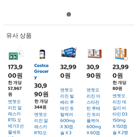
유사 상품
Costco
173,9
32,99
30,9
23,99
Grocer
00원
0원
90원
0원
y
한 개당
한 개당
30,9
57,967
80원
엔젯오
엔젯오
90원
원
엔젯오
리진 빌
리진 아
한 개당
엔젯오
리진 데
베리 루
스타잔
344원
리진 알
일리 비
테인 토
틴 루테
래스카
타민 D3
엔젯오
탈케어
인 트리
RTG 오
150mg
리진 알
600mg
플케어
메가3 선
X 150캡
래스카
X 30캡
600mg
물세트
슐 X 2병
RTG오
슐 X 3
X 60캡