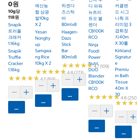
0원
예산농
하겐다
커클랜
디 파워
10g당
협 삼광
즈스틱
드 시그
뉴트리
118원
쌀10kg
바
니춰 프
듀오 블
X 2
80mlx8
리미엄 3
Snapik
렌더
겹화장
트러플
CB100K
Yesan
Haagen-
지40m
크래커
RCO
Nonghy
Dazs
X 30롤
1.16kg
Up
Stick
Ninja
Samgwa
Bar
Kirkland
Snapik
Foodi
Ng Rice
80mlx8
Signatur
Truffle
Power
10kg X 2
E
Cracker
Nutri
★
★
★
★
★
★
★
★
★
★
4.7 (109)
Premiu
1.16kg
DUO
★
★
★
★
★
★
★
★
★
★
4.8 (273)
M Bath
Blender
★
★
★
★
★
★
★
★
★
★
4.7 (159)
Tissue
CB100K
40m X
RCO
30
카트에 담기
★
★
★
★
★
★
★
★
★
★
4.8 (250)
카트에 담기
★
★
★
★
★
★
카트에 담기
카트에 담기
카트에 