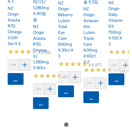
X 3
메가3 /
슐 X 2입
NZ
NZ
1,280mg
NZ
Origin
Origin
NZ
X 90캡
Origin
Daily
Bilberry
Origin
슐
Alaska
Vitamin
Lutein
Astaxan
RTG
D3
NZ
Total
Thin
Omega
150mg
Origin
Eye
Lutein
3 Gift
X 150 X
Alaska
Care
Triple
Set X 3
2
RTG
600mg
Care
Omega
X 30ct X
600mg
★
★
★
★
★
★
★
★
★
★
★
★
★
★
★
★
4.2 (18)
3 /
3
X 60ct
1,280mg
X 2
★
★
★
★
★
★
★
★
★
★
4.6 (87)
X 90ct
★
★
★
★
★
★
★
★
★
★
4.5 (92)
★
★
★
★
★
★
★
★
★
★
4.5 (485)
카트에 담기
카트에 
카트에 담기
카트에 담기
카트에 담기